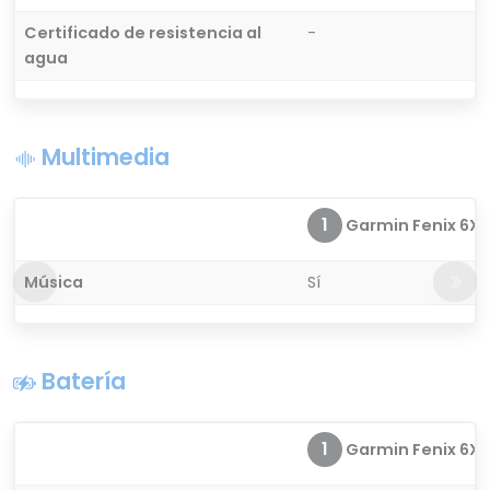
Certificado de resistencia al
-
agua
Multimedia
1
Garmin Fenix 6X S
Música
Sí
Batería
1
Garmin Fenix 6X S