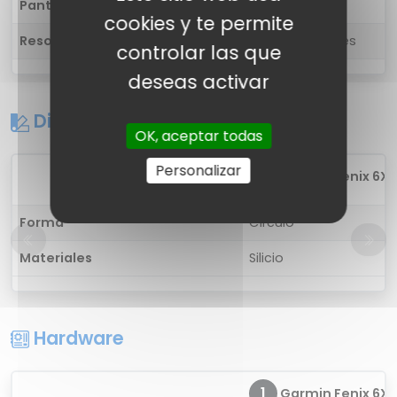
Pantalla táctil
Sí, multitáctil
cookies y te permite
Resolución
280 x 280 píxeles
controlar las que
deseas activar
Diseño
OK, aceptar todas
Personalizar
1
Garmin Fenix 6X S
Forma
Círculo
Materiales
Silicio
Hardware
1
Garmin Fenix 6X S