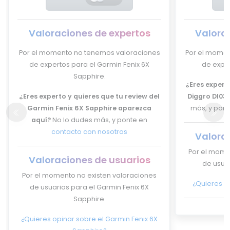
Valoraciones de expertos
Valora
Por el momento no tenemos valoraciones
Por el momen
de expertos para el Garmin Fenix 6X
de exper
Sapphire.
¿Eres experto
¿Eres experto y quieres que tu review del
Diggro DI03
Garmin Fenix 6X Sapphire aparezca
más, y pon
aquí?
No lo dudes más, y ponte en
contacto con nosotros
Valora
Por el mome
Valoraciones de usuarios
de usuar
Por el momento no existen valoraciones
¿Quieres o
de usuarios para el Garmin Fenix 6X
Sapphire.
¿Quieres opinar sobre el Garmin Fenix 6X