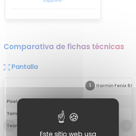
Sapphire?
Comparativa de fichas técnicas
Pantalla
1
Garmin Fenix 6X S
Píxel por pulgada
283 ppp
Tamaño
1.4 pulgadas
Tecnología
Color
Este sitio web usa