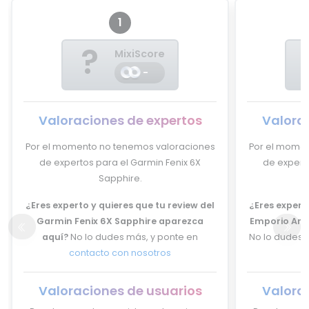
1
?
MixiScore
-
Valoraciones de expertos
Valora
Por el momento no tenemos valoraciones
Por el momen
de expertos para el Garmin Fenix 6X
de expert
Sapphire.
¿Eres experto y quieres que tu review del
¿Eres experto
Garmin Fenix 6X Sapphire aparezca
Emporio Arm
aquí?
No lo dudes más, y ponte en
No lo dudes 
contacto con nosotros
Valoraciones de usuarios
Valora