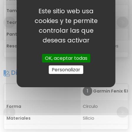
Este sitio web usa
Tamaño
1.4 pulgadas
cookies y te permite
Tecnología
Color
controlar las que
Pantalla táctil
Sí, multitáctil
deseas activar
Resolución
280 x 280 píxeles
OK, aceptar todas
Personalizar
Diseño
1
Garmin Fenix 6X S
Forma
Círculo
Materiales
Silicio