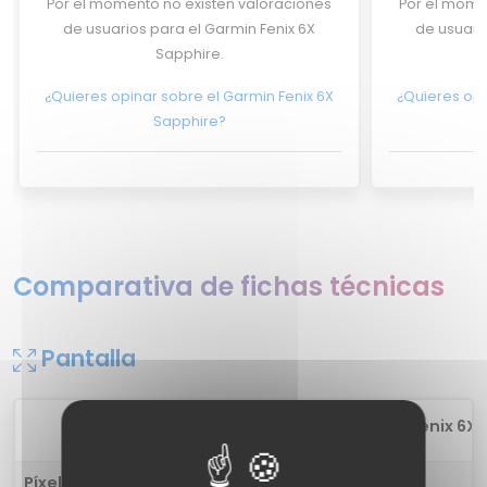
Por el momento no existen valoraciones
Por el mome
de usuarios para el Garmin Fenix 6X
de usuari
Sapphire.
¿Quieres opinar sobre el Garmin Fenix 6X
¿Quieres opi
Sapphire?
Comparativa de fichas técnicas
Pantalla
1
Garmin Fenix 6X S
Píxel por pulgada
283 ppp