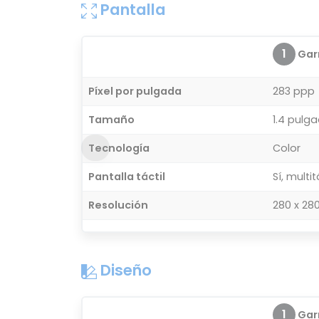
Pantalla
1
Garm
Píxel por pulgada
283 ppp
Tamaño
1.4 pulg
Tecnología
Color
Pantalla táctil
Sí, multit
Resolución
280 x 280
Diseño
1
Garm