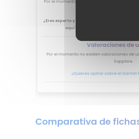
Por el momento no tenemos valoraciones de ex
Sapphire.
¿Eres experto y quieres que tu review del Ga
aquí?
No lo dudes más, y ponte en
c
Valoraciones de u
Por el momento no existen valoraciones de us
Sapphire.
¿Quieres opinar sobre el Garmin 
Comparativa de fichas