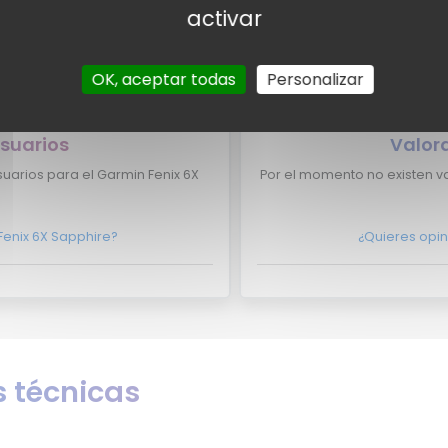
pertos para el Garmin Fenix 6X
Por el momento no tenemos 
activar
rmin Fenix 6X Sapphire aparezca
¿Eres experto y quieres qu
OK, aceptar todas
Personalizar
ontacto con nosotros
aquí?
No lo dudes 
suarios
Valor
uarios para el Garmin Fenix 6X
Por el momento no existen va
Fenix 6X Sapphire?
¿Quieres opin
 técnicas