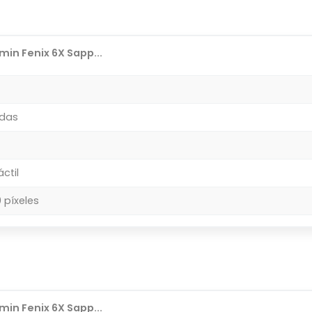
in Fenix 6X Sapp...
adas
áctil
 píxeles
in Fenix 6X Sapp...