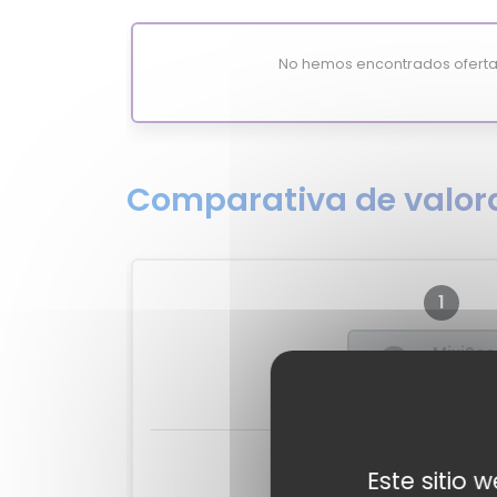
No hemos encontrados oferta
Comparativa de valora
1
?
MixiSco
-
Valoraciones de e
Este sitio 