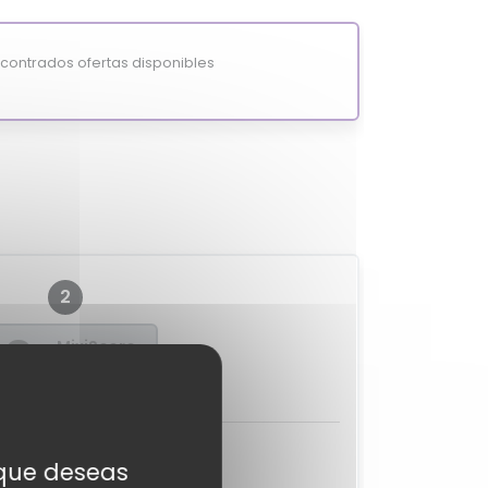
ontrados ofertas disponibles
2
?
MixiScore
-
aciones de expertos
s que deseas