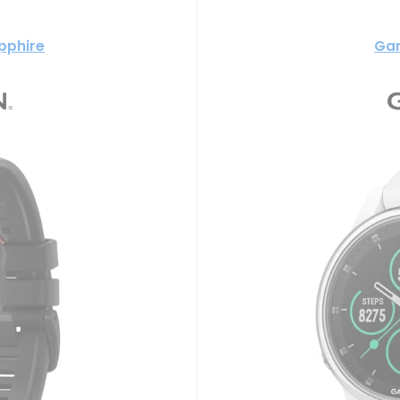
pphire
Gar