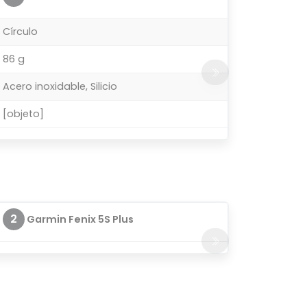
Círculo
86 g
Acero inoxidable, Silicio
[objeto]
2
Garmin Fenix 5S Plus