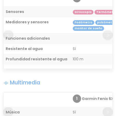
Sensores
Giroscopio
Termómetr
Medidores y sensores
Podómetro
pulsómetro
monitor de sueño
Funciones adicionales
Resistente al agua
Sí
Profundidad resistente al agua
100 m
Multimedia
1
Garmin Fenix 6X S
Música
Sí