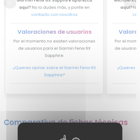
Garmin Fenix 6X Sapphire aparezca
Michael Kor
aquí?
No lo dudes más, y ponte en
aquí?
No 
contacto con nosotros
con
Valoraciones de usuarios
Valora
Por el momento no existen valoraciones
Por el mome
de usuarios para el Garmin Fenix 6X
de usuarios 
Sapphire.
¿Quieres opinar sobre el Garmin Fenix 6X
¿Quieres o
Sapphire?
Comparativa de fichas técnicas