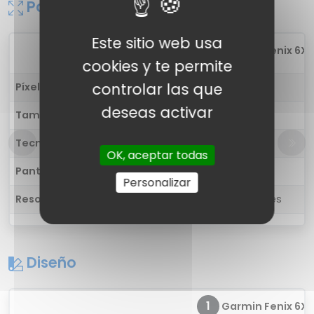
Pantalla
Este sitio web usa
1
Garmin Fenix 6X S
cookies y te permite
controlar las que
Píxel por pulgada
283 ppp
deseas activar
Tamaño
1.4 pulgadas
Tecnología
Color
OK, aceptar todas
Pantalla táctil
Sí, multitáctil
Personalizar
Resolución
280 x 280 píxeles
Diseño
1
Garmin Fenix 6X S