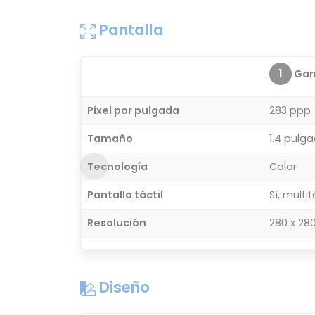
Pantalla
1
Garm
Píxel por pulgada
283 ppp
Tamaño
1.4 pulg
Tecnología
Color
Pantalla táctil
Sí, multit
Resolución
280 x 280
Diseño