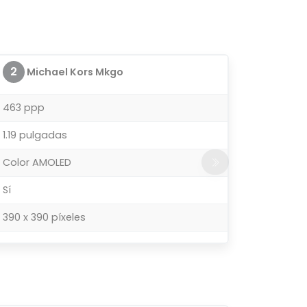
2
Michael Kors Mkgo
463 ppp
1.19 pulgadas
Color AMOLED
Sí
390 x 390 píxeles