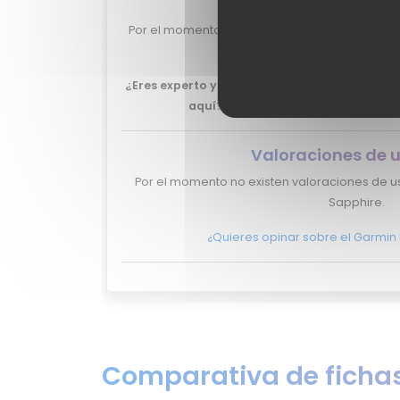
Por el momento no tenemos valoraciones de e
Sapphire.
¿Eres experto y quieres que tu review del Ga
aquí?
No lo dudes más, y ponte en
c
Valoraciones de 
Por el momento no existen valoraciones de us
Sapphire.
¿Quieres opinar sobre el Garmin 
Comparativa de fichas