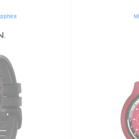
apphire
M