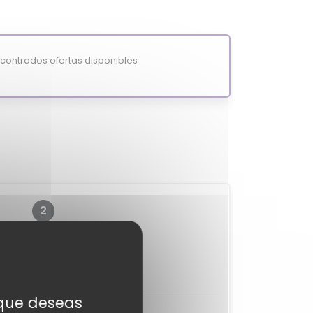
ontrados ofertas disponibles
2
?
MixiScore
-
s que deseas
aciones de expertos