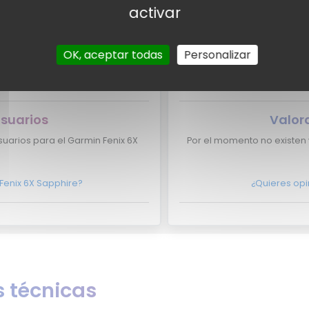
activar
xpertos para el Garmin Fenix 6X
Por el momento no tenemos 
OK, aceptar todas
Personalizar
rmin Fenix 6X Sapphire aparezca
¿Eres experto y quieres q
ontacto con nosotros
aquí?
No lo dudes 
usuarios
Valor
uarios para el Garmin Fenix 6X
Por el momento no existen 
Fenix 6X Sapphire?
¿Quieres opi
 técnicas