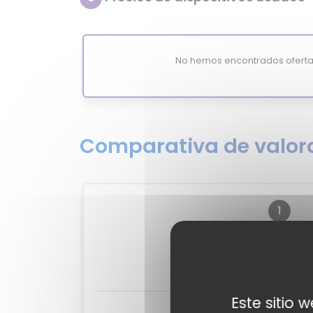
No hemos encontrados oferta
Comparativa de valora
1
?
MixiSc
-
Este sitio 
Valoraciones de 