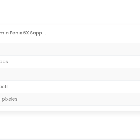
in Fenix 6X Sapp...
adas
áctil
 píxeles