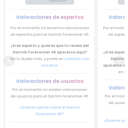
Valoraciones de expertos
Valora
Por el momento no tenemos valoraciones
Por el momen
de expertos para el Garmin Forerunner 45.
de experto
¿Eres experto y quieres que tu review del
Garmin Forerunner 45 aparezca aquí?
¿Eres experto
No lo dudes más, y ponte en
contacto con
Xiaomi Mi
nosotros
aparezca aq
en
c
Valoraciones de usuarios
Valora
Por el momento no existen valoraciones
de usuarios para el Garmin Forerunner 45.
Por el mome
de usuario
¿Quieres opinar sobre el Garmin
Forerunner 45?
¿Quieres opi