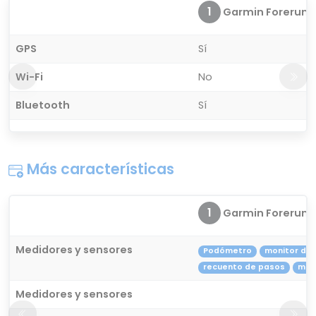
1
Garmin Forerunn
GPS
Sí
Wi-Fi
No
Bluetooth
Sí
Más características
1
Garmin Forerunn
Medidores y sensores
Podómetro
monitor de 
recuento de pasos
mon
Medidores y sensores