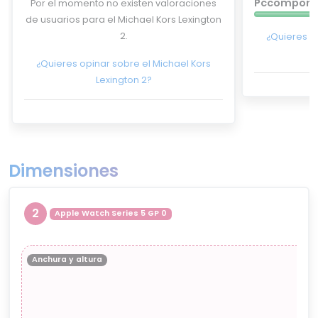
Pccompone
Por el momento no existen valoraciones
de usuarios para el Michael Kors Lexington
2.
¿Quieres o
¿Quieres opinar sobre el Michael Kors
Lexington 2?
Dimensiones
2
Apple Watch Series 5 GP 0
Anchura y altura