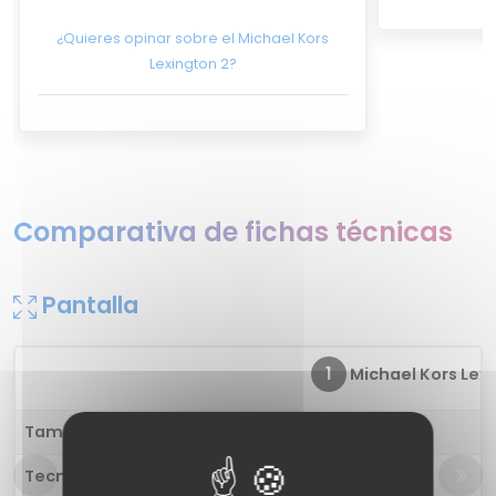
¿Quieres opinar sobre el Michael Kors
Lexington 2?
Comparativa de fichas técnicas
Pantalla
1
Michael Kors Lexin
Tamaño
1.28 pulgadas
Tecnología
Color AMOLED