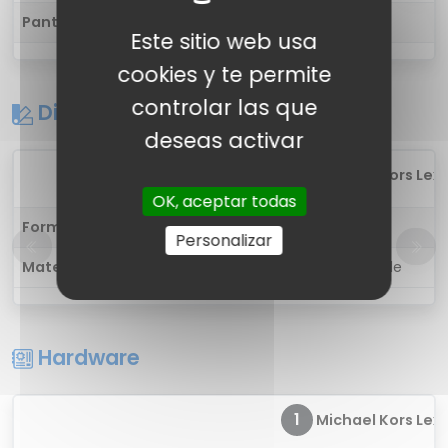
Pantalla táctil
Sí
Este sitio web usa
cookies y te permite
controlar las que
Diseño
deseas activar
1
Michael Kors Lexin
OK, aceptar todas
Forma
Círculo
Personalizar
Materiales
Acero inoxidable
Hardware
1
Michael Kors Lexin