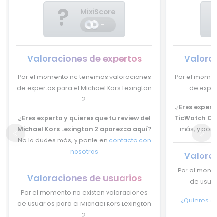
?
MixiScore
-
Valoraciones de expertos
Valora
Por el momento no tenemos valoraciones
Por el momen
de expertos para el Michael Kors Lexington
de exper
2.
¿Eres experto
¿Eres experto y quieres que tu review del
TicWatch C2
Michael Kors Lexington 2 aparezca aquí?
más, y pon
No lo dudes más, y ponte en
contacto con
nosotros
Valora
Por el mome
Valoraciones de usuarios
de usuar
Por el momento no existen valoraciones
¿Quieres op
de usuarios para el Michael Kors Lexington
2.