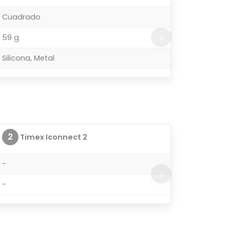
Cuadrado
59 g
Silicona, Metal
2
Timex Iconnect 2
-
-