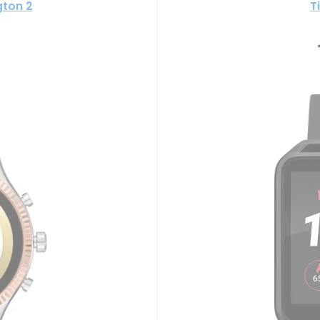
gton 2
T