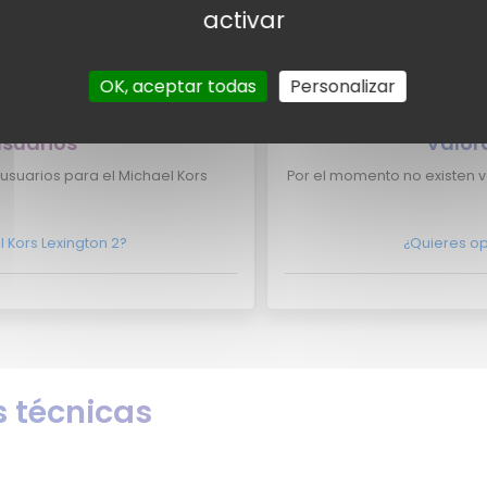
activar
chael Kors Lexington 2 aparezca
¿Eres experto y quieres 
OK, aceptar todas
Personalizar
contacto con nosotros
aquí?
No lo dudes 
usuarios
Valor
usuarios para el Michael Kors
Por el momento no existen v
 Kors Lexington 2?
¿Quieres op
 técnicas