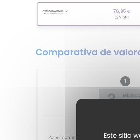
78,95 €
Gratis
Comparativa de valora
1
?
MixiSc
-
Valoraciones de 
Este sitio 
Por el momento no tenemos valoraciones de 