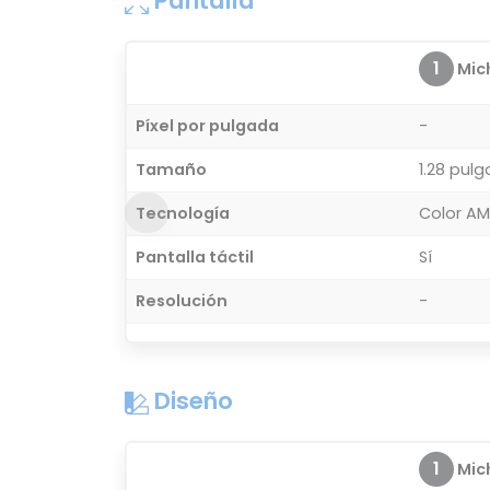
Pantalla
1
Mich
Píxel por pulgada
-
Tamaño
1.28 pul
Tecnología
Color A
Pantalla táctil
Sí
Resolución
-
Diseño
1
Mich