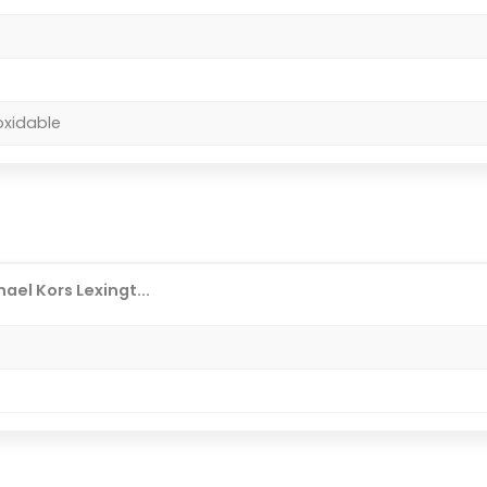
oxidable
ael Kors Lexingt...
S