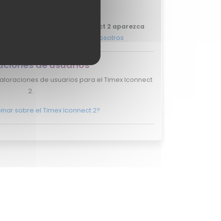
Iconnect 2.
que tu review del Timex Iconnect 2 aparezca
más, y ponte en
contacto con nosotros
aciones de usuarios
aloraciones de usuarios para el Timex Iconnect
2.
inar sobre el Timex Iconnect 2?