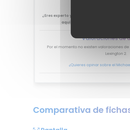
Lexington 2.
¿Eres experto y quieres que tu review del Mi
aquí?
No lo dudes más, y ponte en
Valoraciones de 
Por el momento no existen valoraciones de 
Lexington 2.
¿Quieres opinar sobre el Michael
Comparativa de fichas