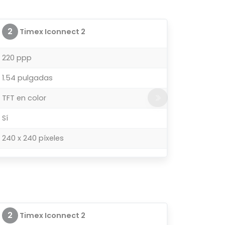
2
Timex Iconnect 2
220 ppp
1.54 pulgadas
TFT en color
Sí
240 x 240 píxeles
2
Timex Iconnect 2