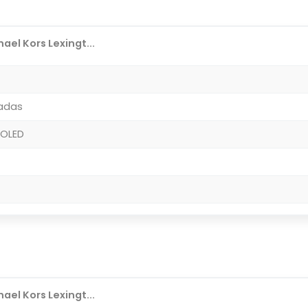
ael Kors Lexingt...
gadas
MOLED
ael Kors Lexingt...