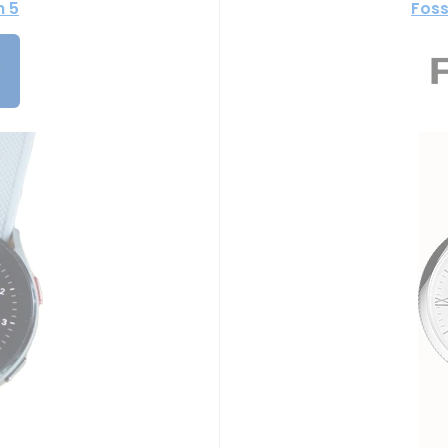
 5
Foss