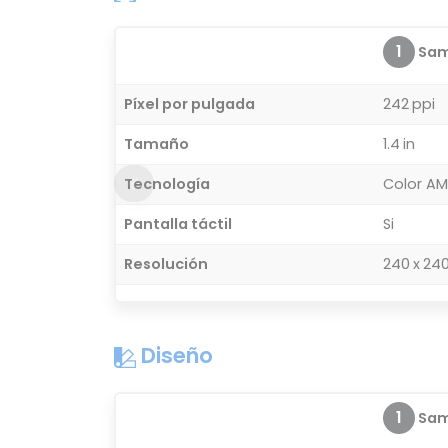
1
Sam
Píxel por pulgada
242 ppi
Tamaño
1.4 in
Tecnología
Color A
Pantalla táctil
Si
Resolución
240 x 240
Diseño
1
Sam