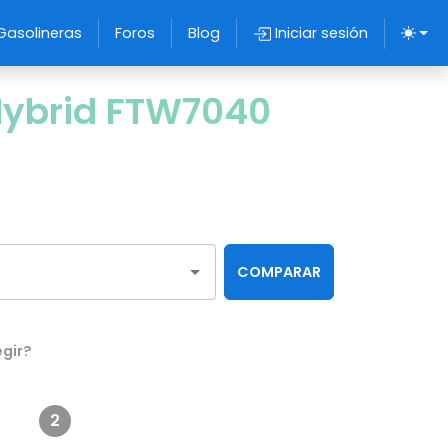
Gasolineras
Foros
Blog
Iniciar sesión
Hybrid FTW7040
COMPARAR
gir?
2