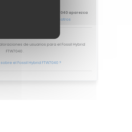
FTW7040 .
tu review del Fossil Hybrid FTW7040 aparezca
s, y ponte en
contacto con nosotros
ciones de usuarios
loraciones de usuarios para el Fossil Hybrid
FTW7040 .
sobre el Fossil Hybrid FTW7040 ?