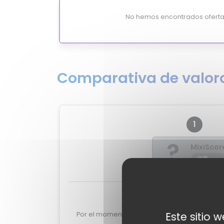
No hemos encontrados oferta
Comparativa de valora
1
?
MixiScor
-
Valoraciones de e
Este sitio 
Por el momento no tenemos valoraciones de