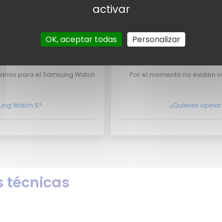
activar
 Samsung Watch 5 aparezca
¿Eres experto y quieres que 
ntacto con nosotros
aquí?
No lo dudes má
OK, aceptar todas
Personalizar
suarios
Valora
uarios para el Samsung Watch
Por el momento no existen va
sung Watch 5?
¿Quieres opinar 
 técnicas