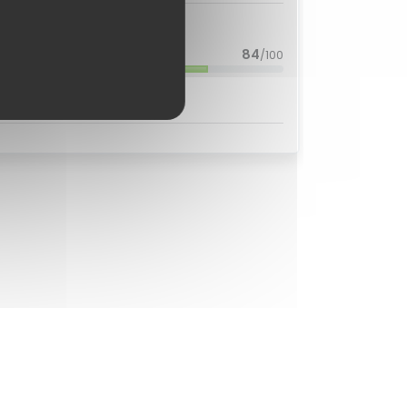
ciones de usuarios
84
/100
ar sobre el Amazfit Verge Lite?