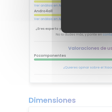
Ver análisis en Androidauthority
Andro4all
Ver análisis en Andro4all
¿Eres experto y quieres que tu review del Xi
No lo dudes más, y ponte en
conta
Valoraciones de u
Pccomponentes
¿Quieres opinar sobre el Xia
Dimensiones