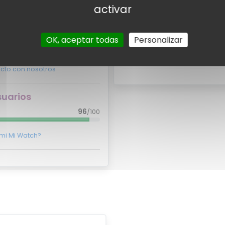
activar
Valora
70
/100
Amazon
OK, aceptar todas
Personalizar
¿Quieres opin
aomi Mi Watch aparezca aquí?
cto con nosotros
suarios
96
/100
omi Mi Watch?