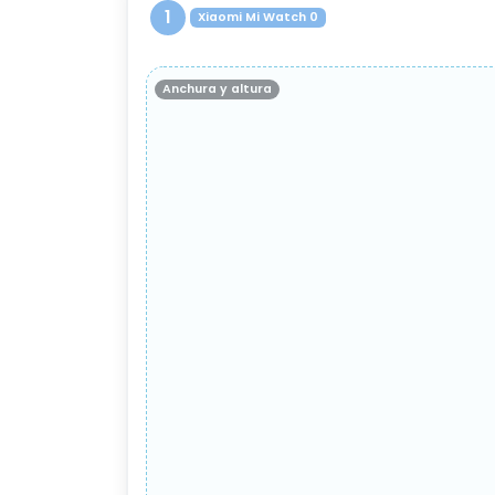
1
Xiaomi Mi Watch 0
Anchura y altura