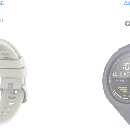
ch
Am