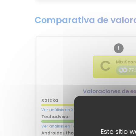
Comparativa de valora
1
C
MixiScor
77.
Valoraciones de e
Xataka
Ver análisis en Xataka
Techadvisor
Ver análisis en Techadvisor
Este sitio 
Androidauthority