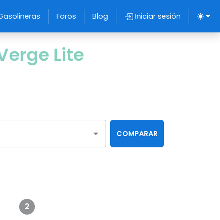
Gasolineras
Foros
Blog
Iniciar sesión
erge Lite
COMPARAR
2