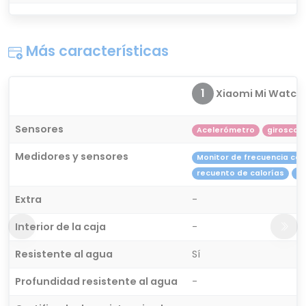
Más características
1
Xiaomi Mi Watch
Sensores
Acelerómetro
giroscop
Medidores y sensores
Monitor de frecuencia ca
recuento de calorías
re
Extra
-
Interior de la caja
-
Resistente al agua
Sí
Profundidad resistente al agua
-