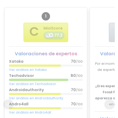
1
C
MixiScore
77.2
Valoraciones de expertos
Valora
Xataka
70
/100
Por el momen
Ver análisis en Xataka
de expertos 
Techadvisor
80
/100
Ver análisis en Techadvisor
¿Eres experto
Androidauthority
70
/100
Fossil F
Ver análisis en Androidauthority
aparezca aq
Andro4all
70
/100
en
c
Ver análisis en Andro4all