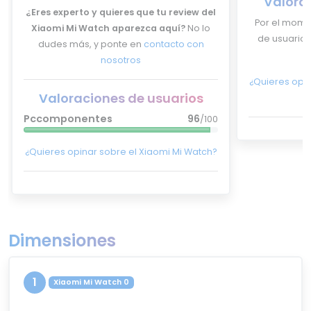
Valora
¿Eres experto y quieres que tu review del
Por el mome
Xiaomi Mi Watch aparezca aquí?
No lo
de usuarios 
dudes más, y ponte en
contacto con
nosotros
¿Quieres opin
Valoraciones de usuarios
Pccomponentes
96
/100
¿Quieres opinar sobre el Xiaomi Mi Watch?
Dimensiones
1
Xiaomi Mi Watch 0