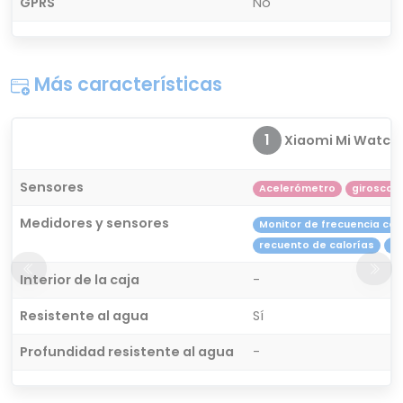
GPRS
No
Más características
1
Xiaomi Mi Watch
Sensores
Acelerómetro
giroscop
Medidores y sensores
Monitor de frecuencia ca
recuento de calorías
re
Interior de la caja
-
Resistente al agua
Sí
Profundidad resistente al agua
-