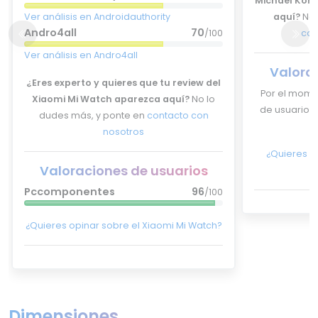
Michael Kor
Ver análisis en Androidauthority
aquí?
No 
Andro4all
70
/100
con
Ver análisis en Andro4all
Valora
¿Eres experto y quieres que tu review del
Por el mome
Xiaomi Mi Watch aparezca aquí?
No lo
de usuarios 
dudes más, y ponte en
contacto con
nosotros
¿Quieres o
Valoraciones de usuarios
R
Pccomponentes
96
/100
¿Quieres opinar sobre el Xiaomi Mi Watch?
Dimensiones