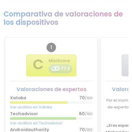
Comparativa de valoraciones de
los dispositivos
1
C
MixiScore
77.2
Valoraciones de expertos
Valora
Xataka
70
/100
Por el momen
Ver análisis en Xataka
de expertos 
Techadvisor
80
/100
Ver análisis en Techadvisor
¿Eres experto
Androidauthority
70
/100