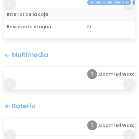
recuento de calorías
re
Interior de la caja
-
Resistente al agua
Sí
Multimedia
1
Xiaomi Mi Watch
Batería
1
Xiaomi Mi Watch