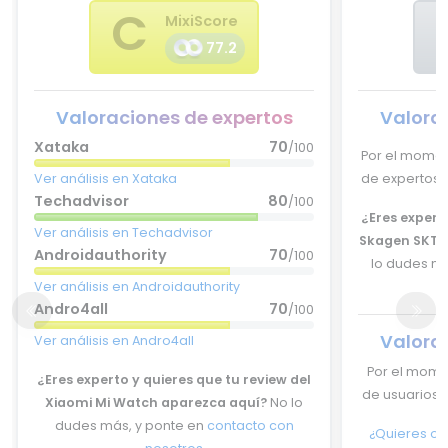
C
MixiScore
77.2
Valoraciones de expertos
Valora
Xataka
70
/100
Por el momen
Ver análisis en Xataka
de expertos p
Techadvisor
80
/100
¿Eres experto
Ver análisis en Techadvisor
Skagen SKT11
Androidauthority
70
/100
lo dudes má
Ver análisis en Androidauthority
Andro4all
70
/100
Valora
Ver análisis en Andro4all
Por el mome
¿Eres experto y quieres que tu review del
de usuarios p
Xiaomi Mi Watch aparezca aquí?
No lo
dudes más, y ponte en
contacto con
¿Quieres op