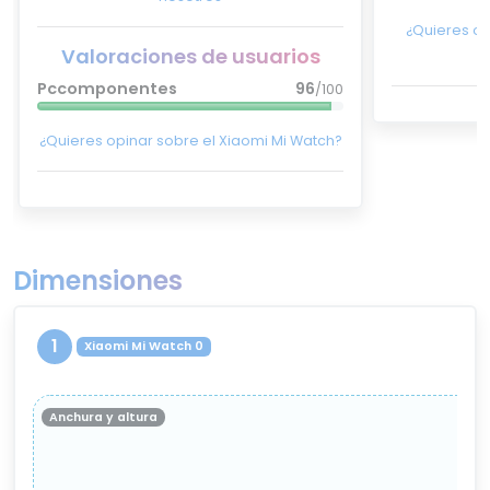
¿Quieres op
Valoraciones de usuarios
Pccomponentes
96
/100
¿Quieres opinar sobre el Xiaomi Mi Watch?
Dimensiones
1
Xiaomi Mi Watch 0
Anchura y altura