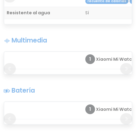
recuento de calorías
re
Resistente al agua
Sí
Multimedia
1
Xiaomi Mi Watch
Batería
1
Xiaomi Mi Watch