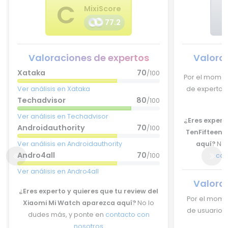
C
MixiScore
77.2
Valoraciones de expertos
Valora
Xataka
70
/100
Por el momen
Ver análisis en Xataka
de expertos 
Techadvisor
80
/100
Ver análisis en Techadvisor
¿Eres experto
Androidauthority
70
/100
TenFifteen 
Ver análisis en Androidauthority
aquí?
No 
Andro4all
70
/100
con
Ver análisis en Andro4all
Valora
¿Eres experto y quieres que tu review del
Por el mome
Xiaomi Mi Watch aparezca aquí?
No lo
de usuarios 
dudes más, y ponte en
contacto con
nosotros