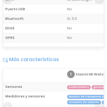
Puerto USB
No
Bluetooth
Sí, 5.0
EDGE
No
GPRS
No
Más características
1
Xiaomi Mi Watch
Sensores
Acelerómetro
giroscop
Medidores y sensores
Monitor de frecuencia ca
recuento de calorías
re