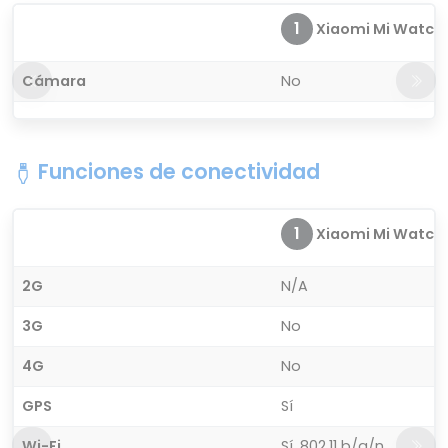
1
Xiaomi Mi Watch
Cámara
No
Funciones de conectividad
1
Xiaomi Mi Watch
2G
N/A
3G
No
4G
No
GPS
Sí
Wi-Fi
Sí, 802.11 b/g/n