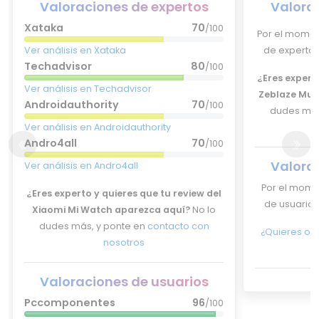
Valoraciones de expertos
Valora
Xataka
70
/100
Por el momen
Ver análisis en Xataka
de expertos
Techadvisor
80
/100
¿Eres experto
Ver análisis en Techadvisor
Zeblaze Mus
Androidauthority
70
/100
dudes más
Ver análisis en Androidauthority
Andro4all
70
/100
Valora
Ver análisis en Andro4all
Por el mome
¿Eres experto y quieres que tu review del
de usuarios
Xiaomi Mi Watch aparezca aquí?
No lo
dudes más, y ponte en
contacto con
¿Quieres opi
nosotros
Valoraciones de usuarios
Pccomponentes
96
/100