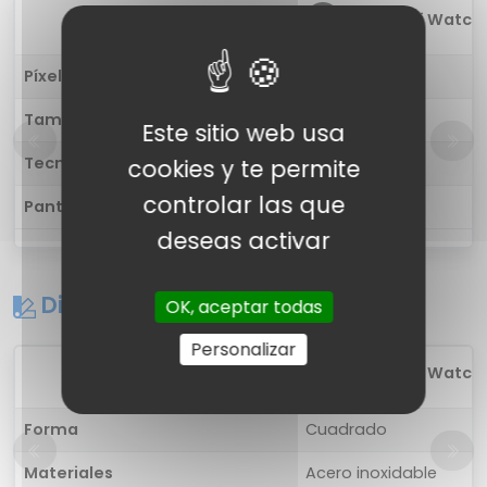
1
Xiaomi Mi Watch P
Píxel por pulgada
326 ppp
Tamaño
1.78 pulgadas
Este sitio web usa
Tecnología
Color AMOLED
cookies y te permite
controlar las que
Pantalla táctil
Sí, Multi Touch
deseas activar
Diseño
OK, aceptar todas
Personalizar
1
Xiaomi Mi Watch P
Forma
Cuadrado
Materiales
Acero inoxidable