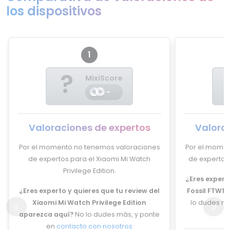
los dispositivos
1
?
MixiScore
-
Valoraciones de expertos
Valora
Por el momento no tenemos valoraciones
Por el momen
de expertos para el Xiaomi Mi Watch
de expertos p
Privilege Edition.
¿Eres experto
¿Eres experto y quieres que tu review del
Fossil FTW11
Xiaomi Mi Watch Privilege Edition
lo dudes má
aparezca aquí?
No lo dudes más, y ponte
en
contacto con nosotros