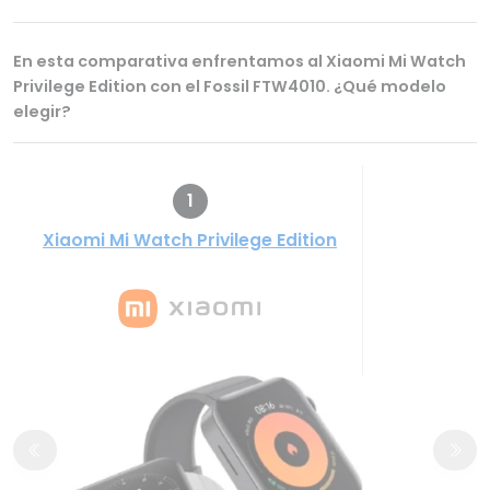
En esta comparativa enfrentamos al Xiaomi Mi Watch
Privilege Edition con el Fossil FTW4010. ¿Qué modelo
elegir?
1
Xiaomi Mi Watch Privilege Edition
F