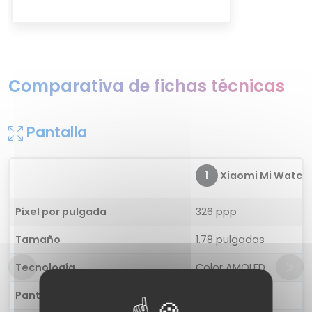
Comparativa de fichas técnicas
Pantalla
1
Xiaomi Mi Watch P
Píxel por pulgada
326 ppp
Tamaño
1.78 pulgadas
Tecnología
Color AMOLED
Pantalla táctil
Sí, Multi Touch