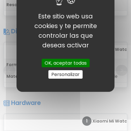
Resolución
-
Este sitio web usa
cookies y te permite
Diseño
controlar las que
deseas activar
1
Xiaomi Mi Watch P
OK, aceptar todas
Forma
Cuadrado
Personalizar
Materiales
Acero inoxidable
Hardware
1
Xiaomi Mi Watch P