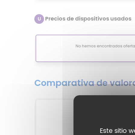
Precios de dispositivos usados
U
No hemos encontrados oferta
Comparativa de valora
1
?
MixiSco
Este sitio 
-