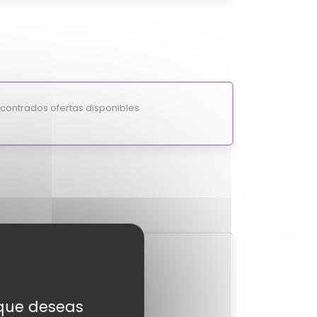
ontrados ofertas disponibles
2
?
MixiScore
s que deseas
-