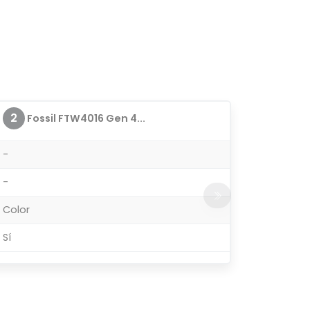
2
Fossil FTW4016 Gen 4...
-
-
Color
Sí