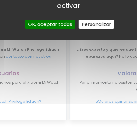
activar
xpertos
Valora
OK, aceptar todas
Personalizar
 expertos para el Xiaomi Mi
Por el momento no tenemos va
on.
omi Mi Watch Privilege Edition
¿Eres experto y quieres que t
 en
contacto con nosotros
aparezca aquí?
No lo du
suarios
Valora
arios para el Xiaomi Mi Watch
Por el momento no existen va
ch Privilege Edition?
¿Quieres opinar sobr