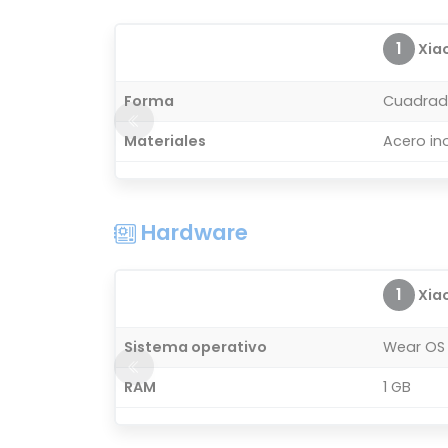
1
Xiao
Forma
Cuadra
Materiales
Acero in
Hardware
1
Xiao
Sistema operativo
Wear OS
RAM
1 GB