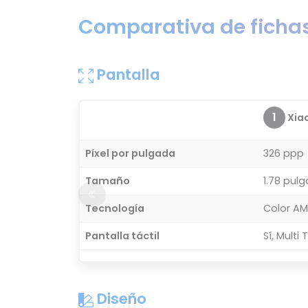
Comparativa de fichas
Pantalla
1
Xiao
Píxel por pulgada
326 ppp
Tamaño
1.78 pul
Tecnología
Color A
Pantalla táctil
Sí, Multi
Diseño