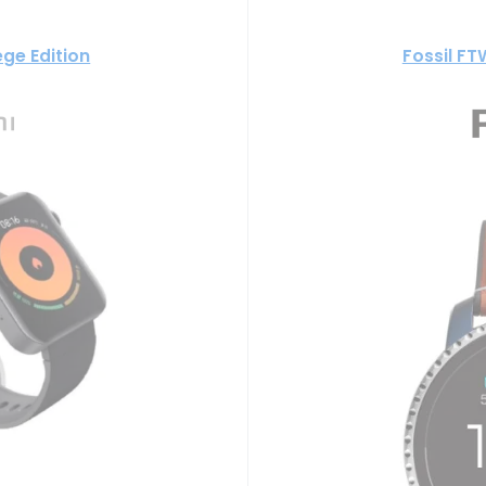
ege Edition
Fossil FT