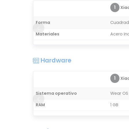
1
Xiao
Forma
Cuadra
Materiales
Acero in
Hardware
1
Xiao
Sistema operativo
Wear OS
RAM
1 GB