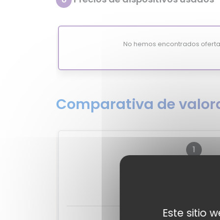
No hemos encontrados oferta
Comparativa de valora
1
?
MixiSco
-
Este sitio 
Valoraciones de e