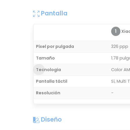
Pantalla
1
Xiao
Píxel por pulgada
326 ppp
Tamaño
1.78 pul
Tecnología
Color A
Pantalla táctil
Sí, Multi
Resolución
-
Diseño