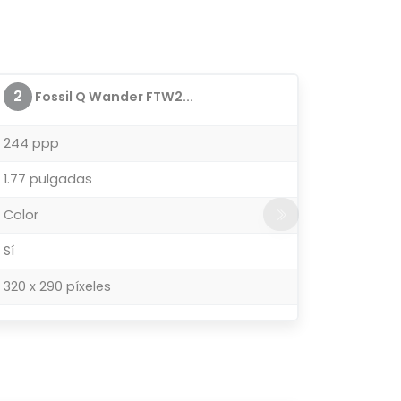
2
Fossil Q Wander FTW2...
244 ppp
1.77 pulgadas
Color
Sí
320 x 290 píxeles