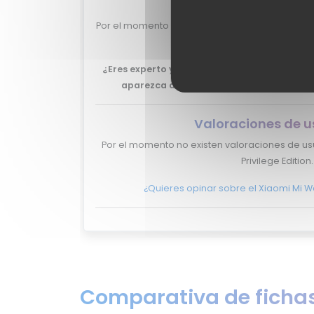
Por el momento no tenemos valoraciones de ex
Privilege Edition.
¿Eres experto y quieres que tu review del Xia
aparezca aquí?
No lo dudes más, y pont
Valoraciones de u
Por el momento no existen valoraciones de us
Privilege Edition.
¿Quieres opinar sobre el Xiaomi Mi Wa
Comparativa de fichas