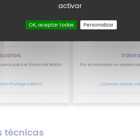
activar
pertos para el Xiaomi Mi Watch
Por el momento no tenemos
Wa
OK, aceptar todas
Personalizar
omi Mi Watch Privilege Edition
¿Eres experto y quieres que
e en
contacto con nosotros
aparezca aquí?
No lo du
suarios
Valora
uarios para el Xiaomi Mi Watch
Por el momento no existen va
tch Privilege Edition?
¿Quieres opinar so
 técnicas