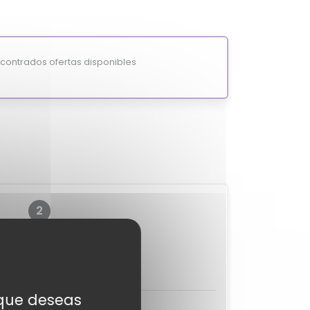
ontrados ofertas disponibles
2
?
MixiScore
-
s que deseas
ciones de expertos