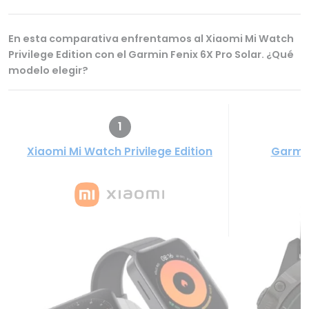
En esta comparativa enfrentamos al Xiaomi Mi Watch
Privilege Edition con el Garmin Fenix 6X Pro Solar. ¿Qué
modelo elegir?
1
Xiaomi Mi Watch Privilege Edition
Garmin