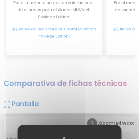
Por el momento no existen valoraciones
Por el mome
de usuarios para el Xiaomi Mi Watch
de usuarios
Privilege Edition.
¿Quieres opinar sobre el Xiaomi Mi Watch
¿Quieres opi
Privilege Edition?
Comparativa de fichas técnicas
Pantalla
1
Xiaomi Mi Watch P