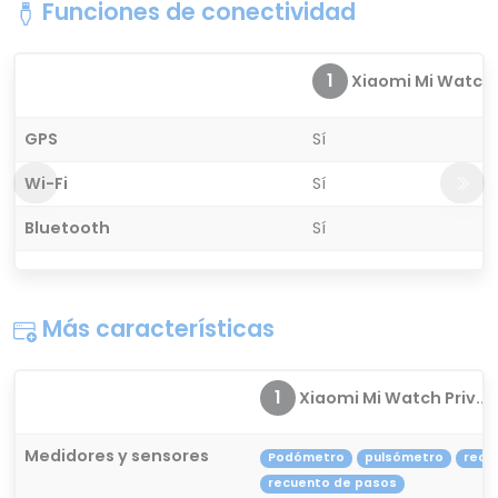
Funciones de conectividad
1
Xiaomi Mi Watch P
GPS
Sí
Wi-Fi
Sí
Bluetooth
Sí
Más características
1
Xiaomi Mi Watch Priv...
Medidores y sensores
Podómetro
pulsómetro
recu
recuento de pasos