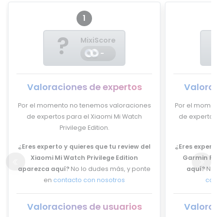
1
?
MixiScore
-
Valoraciones de expertos
Valora
Por el momento no tenemos valoraciones
Por el momen
de expertos para el Xiaomi Mi Watch
de expertos
Privilege Edition.
¿Eres experto y quieres que tu review del
¿Eres experto
Xiaomi Mi Watch Privilege Edition
Garmin Fen
aparezca aquí?
No lo dudes más, y ponte
aquí?
No 
en
contacto con nosotros
con
Valoraciones de usuarios
Valora