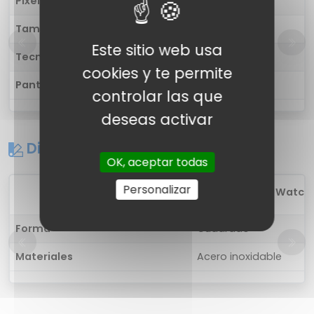
Píxel por pulgada
326 ppp
Tamaño
1.78 pulgadas
Este sitio web usa
Tecnología
Color AMOLED
cookies y te permite
Pantalla táctil
Sí, Multi Touch
controlar las que
deseas activar
Diseño
OK, aceptar todas
Personalizar
1
Xiaomi Mi Watch P
Forma
Cuadrado
Materiales
Acero inoxidable