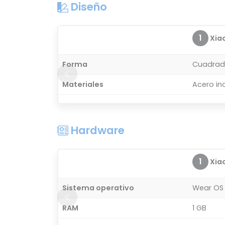
Diseño
1
Xiao
Forma
Cuadra
Materiales
Acero in
Hardware
1
Xiao
Sistema operativo
Wear OS
RAM
1 GB