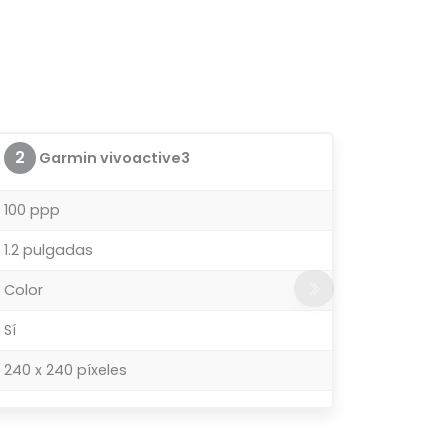
2
Garmin vivoactive3
100 ppp
1.2 pulgadas
Color
Sí
240 x 240 píxeles