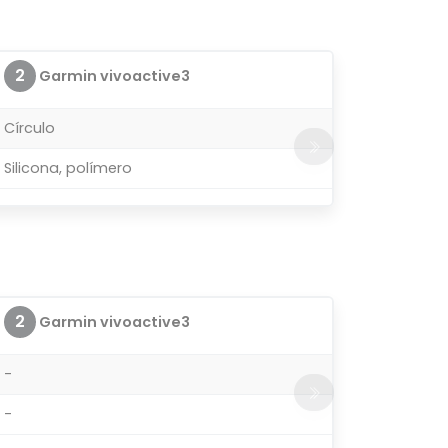
2
Garmin vivoactive3
Círculo
Silicona, polímero
2
Garmin vivoactive3
-
-