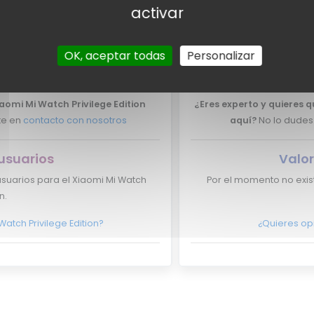
activar
expertos
Valor
OK, aceptar todas
Personalizar
xpertos para el Xiaomi Mi Watch
Por el momento no tene
n.
iaomi Mi Watch Privilege Edition
¿Eres experto y quieres 
te en
contacto con nosotros
aquí?
No lo dudes
usuarios
Valor
suarios para el Xiaomi Mi Watch
Por el momento no exis
n.
atch Privilege Edition?
¿Quieres op