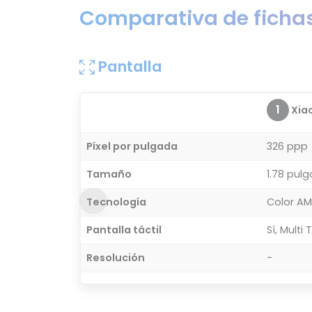
Comparativa de fichas
Pantalla
1
Xiao
Píxel por pulgada
326 ppp
Tamaño
1.78 pul
Tecnología
Color A
Pantalla táctil
Sí, Multi
Resolución
-