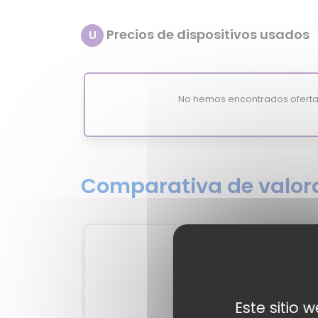
Precios de dispositivos usados
U
No hemos encontrados oferta
Comparativa de valora
1
?
MixiSc
-
Este sitio 