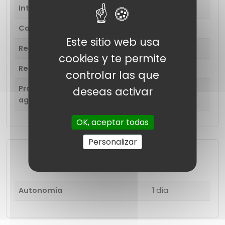
Interior de la caja
1 reloj inteligente
Características extra
Reloj despertador
Este sitio web usa
Resistente al agua
Sí
cookies y te permite
Resistente a los arañazos
No
controlar las que
Profundidad resistente al
50 m
deseas activar
agua
OK, aceptar todas
Personalizar
Batería
Autonomía
1 día