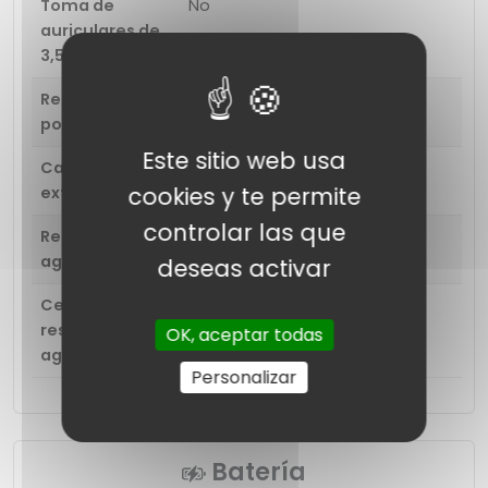
Toma de
No
auriculares de
3,5 mm
Resistencia al
Si
polvo
Este sitio web usa
Características
Despertador
Cronómetro
cookies y te permite
extra
Temporizador
Recordatorio
controlar las que
Resistente al
Si
agua
deseas activar
Certificado de
IP68
resistencia al
OK, aceptar todas
agua
Personalizar
Batería