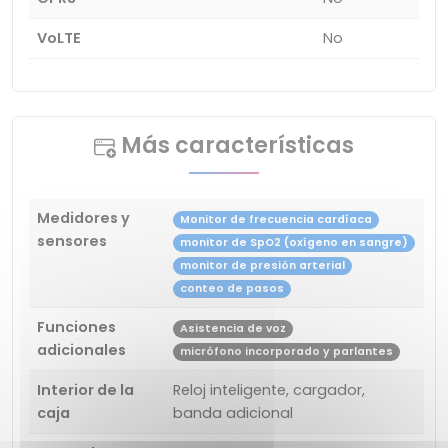
VoLTE
No
Más características
Medidores y
Monitor de frecuencia cardíaca
sensores
monitor de SpO2 (oxígeno en sangre)
monitor de presión arterial
conteo de pasos
Funciones
Asistencia de voz
adicionales
micrófono incorporado y parlantes
Interior de la
Reloj inteligente, cargador,
caja
banda adicional