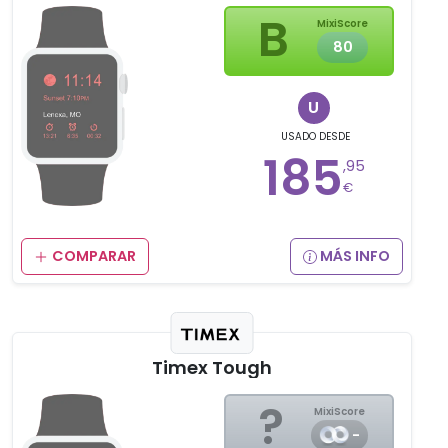
B
MixiScore
80
U
USADO
DESDE
185
,95
€
COMPARAR
MÁS INFO
Timex Tough
?
MixiScore
-