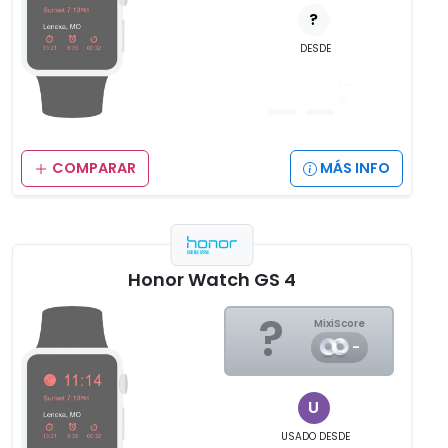
?
DESDE
__
,__
€
COMPARAR
MÁS INFO
Honor Watch GS 4
?
MixiScore
-
U
USADO
DESDE