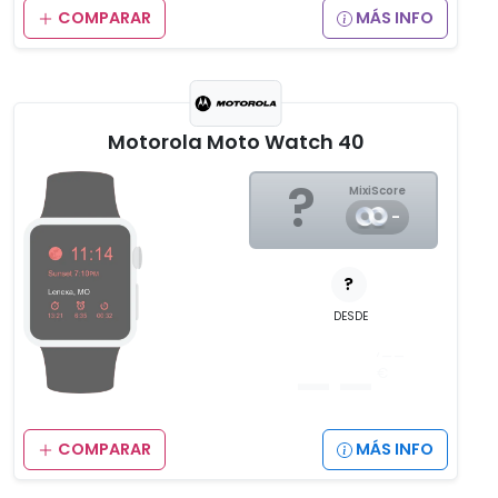
COMPARAR
MÁS INFO
Motorola Moto Watch 40
?
MixiScore
-
?
DESDE
__
,__
€
COMPARAR
MÁS INFO