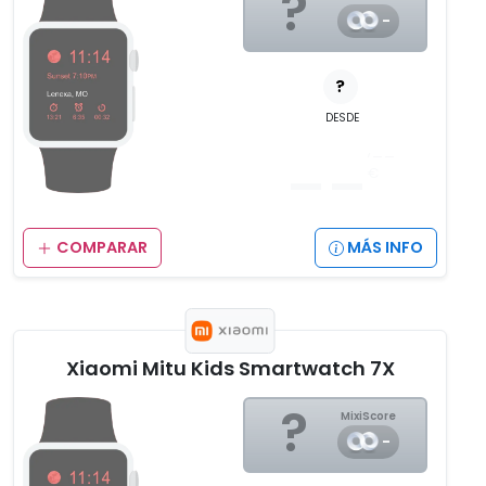
?
-
?
DESDE
__
,__
€
COMPARAR
MÁS INFO
Xiaomi Mitu Kids Smartwatch 7X
?
MixiScore
-