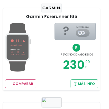
Garmin Forerunner 165
?
MixiScore
-
R
REACONDICIONADO
DESDE
230
,99
€
COMPARAR
MÁS INFO