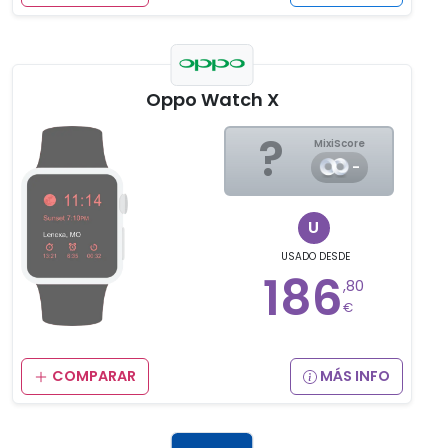
Oppo Watch X
?
MixiScore
-
U
USADO
DESDE
186
,80
€
COMPARAR
MÁS INFO