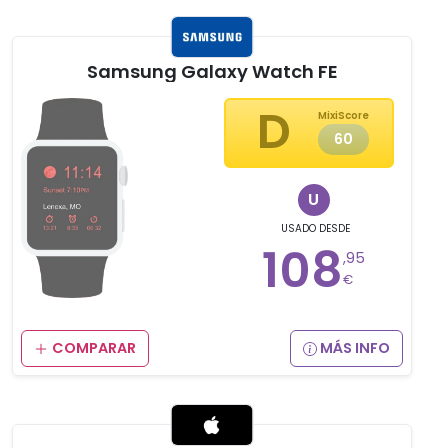
Samsung Galaxy Watch FE
D
MixiScore
60
U
USADO
DESDE
108
,95
€
COMPARAR
MÁS INFO