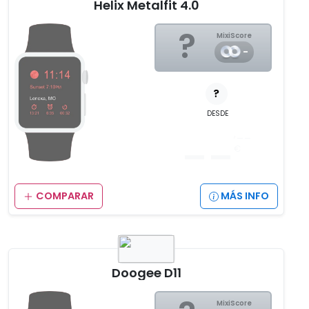
Helix Metalfit 4.0
?
MixiScore
-
?
DESDE
__
,__
€
COMPARAR
MÁS INFO
Doogee D11
MixiScore