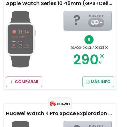
Apple Watch Series 10 45mm (GPS+Cellular)
?
MixiScore
-
R
REACONDICIONADO
DESDE
290
,08
€
COMPARAR
MÁS INFO
Huawei Watch 4 Pro Space Exploration Edition
MixiScore