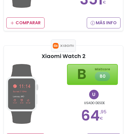
€
COMPARAR
MÁS INFO
Xiaomi Watch 2
B
MixiScore
80
U
USADO
DESDE
64
,95
€