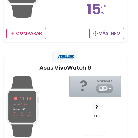
15
,15
€
COMPARAR
MÁS INFO
Asus VivoWatch 6
?
MixiScore
-
?
DESDE
__
,__
€