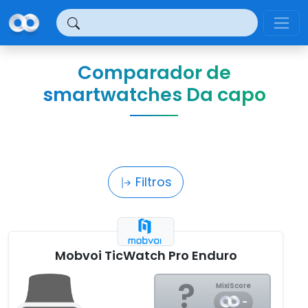
Panel de gestión de cookies
Comparador de
smartwatches Da capo
Filtros
Mobvoi TicWatch Pro Enduro
?
MixiScore
-