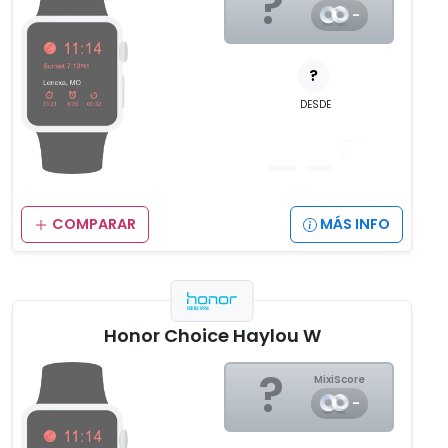
?
-
?
DESDE
__
,__
€
COMPARAR
MÁS INFO
Honor Choice Haylou W
?
MixiScore
-