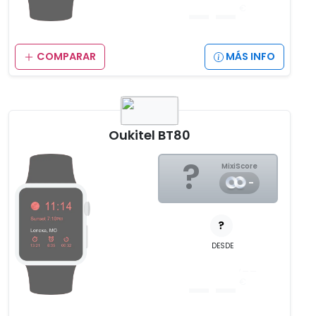
__
€
COMPARAR
MÁS INFO
Oukitel BT80
?
MixiScore
-
?
DESDE
__
,__
€