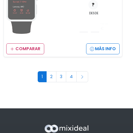
?
DESDE
__
,__
€
COMPARAR
MÁS INFO
1
2
3
4