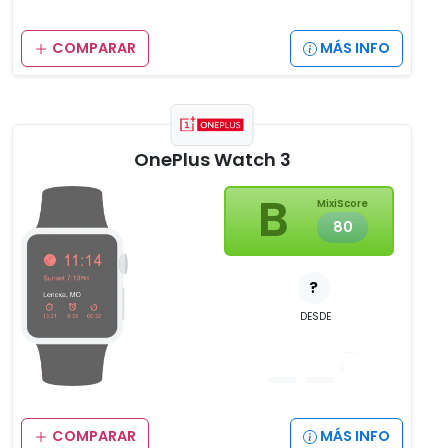
COMPARAR
MÁS INFO
OnePlus Watch 3
B
MixiScore
80
?
DESDE
__
,__
€
COMPARAR
MÁS INFO