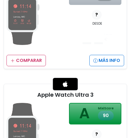
?
DESDE
__
,__
€
COMPARAR
MÁS INFO
Apple Watch Ultra 3
A
MixiScore
90
?