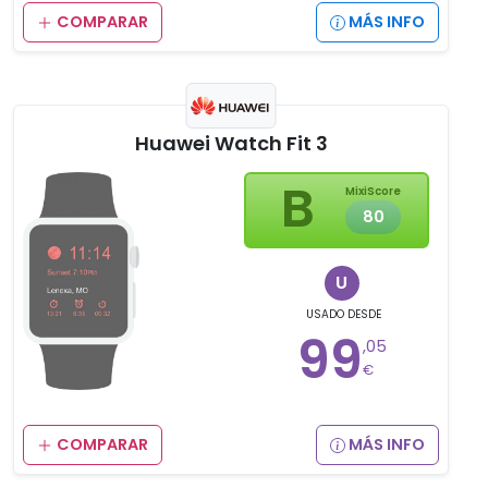
COMPARAR
MÁS INFO
Huawei Watch Fit 3
B
MixiScore
80
U
USADO
DESDE
99
,05
€
COMPARAR
MÁS INFO