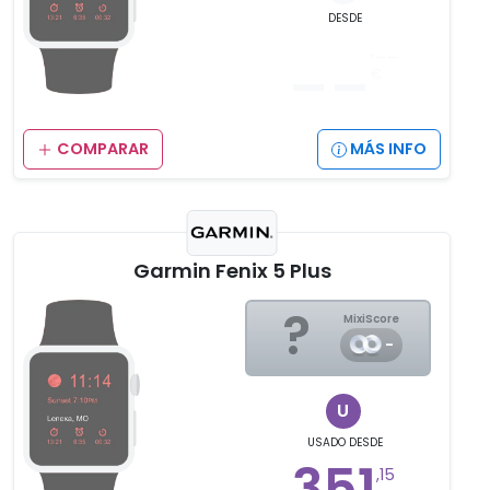
DESDE
__
,__
€
COMPARAR
MÁS INFO
Garmin Fenix 5 Plus
?
MixiScore
-
U
USADO
DESDE
351
,15