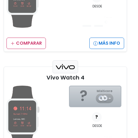
DESDE
__
,__
€
COMPARAR
MÁS INFO
Vivo Watch 4
?
MixiScore
-
?
DESDE
,__