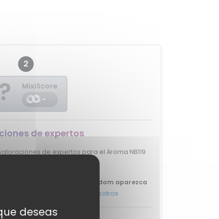
2
?
MixiScore
-
ciones de expertos
aloraciones de expertos para el Aroma NB119
Freedom.
 tu review del Aroma NB119 Freedom aparezca
ás, y ponte en
contacto con nosotros
s que deseas