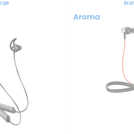
arge
Aro
Aroma