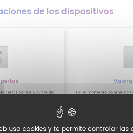
ciones de los dispositivos
re
xpertos
Valora
xpertos para el Boult Audio
Por el momento no tenemos v
oult Audio XCharge aparezca
¿Eres experto y quieres que
ntacto con nosotros
aquí?
No lo dudes m
web usa cookies y te permite controlar la