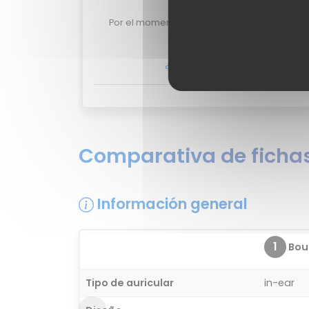
Valoraciones de u
Por el momento no existen valoraciones de u
XCharge.
¿Quieres opinar sobre el Boult
Comparativa de fichas
Información general
1
Bou
Tipo de auricular
in-ear