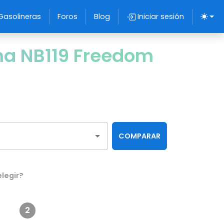
Gasolineras
Foros
Blog
Iniciar sesión
ma NB119 Freedom
COMPARAR
legir?
2