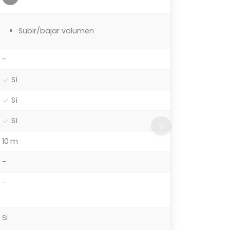
Subir/bajar volumen
-
Sí
Sí
Sí
10 m
-
-
Si