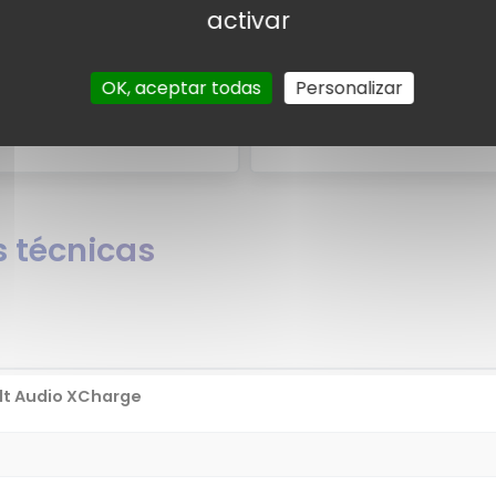
suarios
Valora
activar
suarios para el Boult Audio
Por el momento no existen v
OK, aceptar todas
Personalizar
 Audio XCharge?
¿Quieres opina
 técnicas
lt Audio XCharge