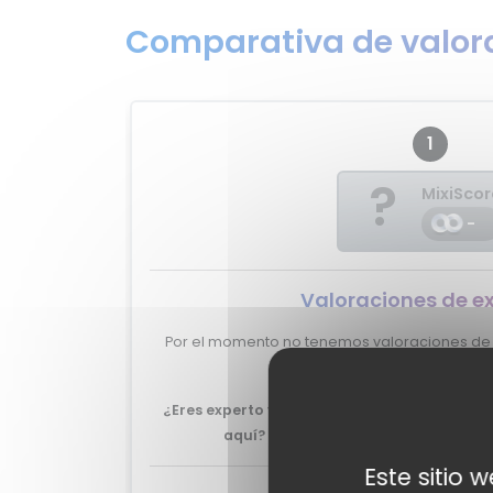
Comparativa de valora
1
?
MixiSco
-
Valoraciones de e
Por el momento no tenemos valoraciones de e
XCharge.
¿Eres experto y quieres que tu review del B
aquí?
No lo dudes más, y ponte en
co
Este sitio 