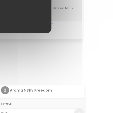
ciones de usuarios
aloraciones de usuarios para el Aroma NB119
Freedom.
r sobre el Aroma NB119 Freedom?
2
Aroma NB119 Freedom
in-ear