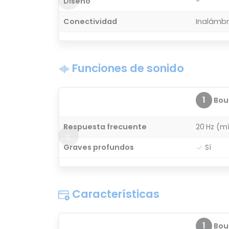
Diseño
-
Conectividad
Inalámbr
Funciones de sonido
1
Bou
Respuesta frecuente
20 Hz (m
Graves profundos
Sí
Características
1
Bou