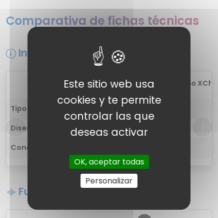
Comparativa de fichas técnicas
Información general
Este sitio web usa
1
Boult Audio XCh
cookies y te permite
Tipo de auricular
in-ear
controlar las que
Diseño
-
deseas activar
Conectividad
Inalámbrica
OK, aceptar todas
Personalizar
Funciones de sonido