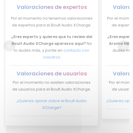
Valoraciones de expertos
Valora
Por el momento no tenemos valoraciones
Por el momen
de expertos para el Boult Audio XCharge.
de experto
¿Eres experto y quieres que tu review del
¿Eres experto
Boult Audio XCharge aparezca aquí?
No
Aroma NB11
lo dudes más, y ponte en
contacto con
dudes más
nosotros
Valoraciones de usuarios
Valora
Por el momento no existen valoraciones
Por el mome
de usuarios para el Boult Audio XCharge.
de usuario
¿Quieres opinar sobre el Boult Audio
¿Quieres opin
XCharge?