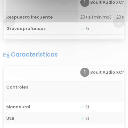
1
Boult Audio XCh
Respuesta frecuente
20 Hz (mínimo) - 20 K
Graves profundos
Sí
Características
1
Boult Audio XCh
Controles
-
Monoaural
Sí
USB
Sí