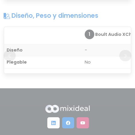
Diseño, Peso y dimensiones
1
Boult Audio XCh
Diseño
-
Plegable
No