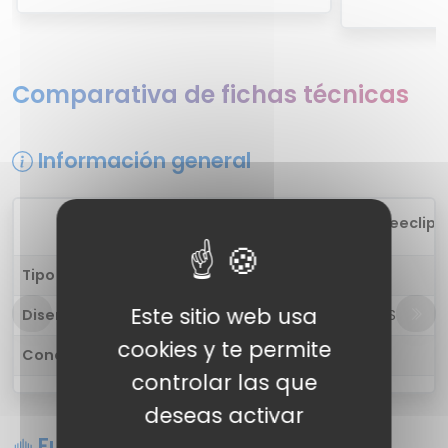
Comparativa de fichas técnicas
Información general
1
Huawei Freeclip
Tipo de auricular
in-ear
Este sitio web usa
Diseño
Auriculares TWS
cookies y te permite
Conectividad
Inalámbrico
controlar las que
deseas activar
Funciones de sonido