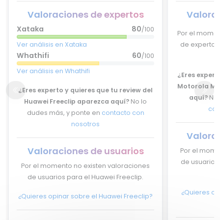
Valoraciones de expertos
Valora
Xataka
80
/100
Por el momen
Ver análisis en Xataka
de expertos
Whathifi
60
/100
Ver análisis en Whathifi
¿Eres experto
Motorola Mo
¿Eres experto y quieres que tu review del
aquí?
No 
Huawei Freeclip aparezca aquí?
No lo
con
dudes más, y ponte en
contacto con
nosotros
Valora
Valoraciones de usuarios
Por el mome
de usuarios
Por el momento no existen valoraciones
de usuarios para el Huawei Freeclip.
¿Quieres op
¿Quieres opinar sobre el Huawei Freeclip?