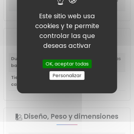
Manual del usuario
Este sitio web usa
cookies y te permite
controlar las que
Energía y carga
deseas activar
Duración de la
36 horas (con estuche) 8 horas
OK, aceptar todas
batería
(auriculares)
Personalizar
Tiempo de
2 horas (Caso)
carga
Diseño, Peso y dimensiones