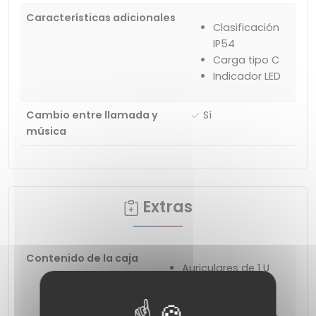
Características adicionales
Clasificación
IP54
Carga tipo C
Indicador LED
Cambio entre llamada y
Sí
música
Extras
Contenido de la caja
Auriculares de 1 U
Estuche de carga
Cable de carga