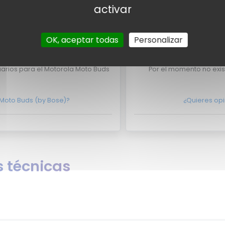
activar
 Motorola Moto Buds (by Bose)
¿Eres experto y quieres 
te en
contacto con nosotros
aquí?
No lo dudes 
OK, aceptar todas
Personalizar
usuarios
Valor
arios para el Motorola Moto Buds
Por el momento no exis
 Moto Buds (by Bose)?
¿Quieres opi
 técnicas