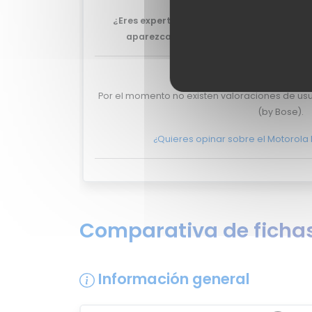
¿Eres experto y quieres que tu review del
aparezca aquí?
No lo dudes más, y pon
Valoraciones de 
Por el momento no existen valoraciones de usu
(by Bose).
¿Quieres opinar sobre el Motorola
Comparativa de fichas
Información general