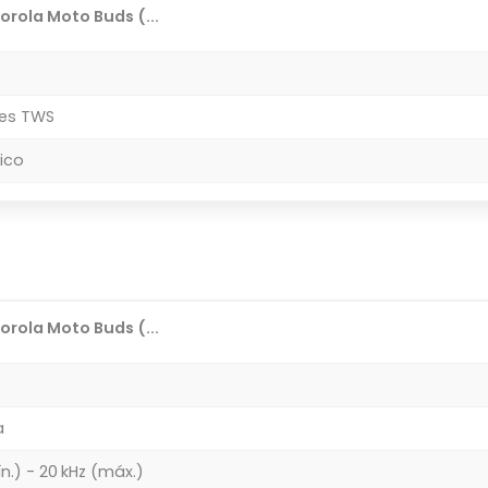
rola Moto Buds (...
res TWS
ico
rola Moto Buds (...
a
n.) - 20 kHz (máx.)