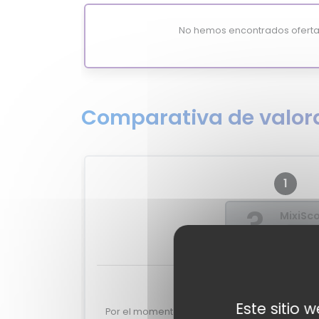
No hemos encontrados oferta
Comparativa de valora
1
?
MixiSc
-
Valoraciones de 
Este sitio 
Por el momento no tenemos valoraciones de 