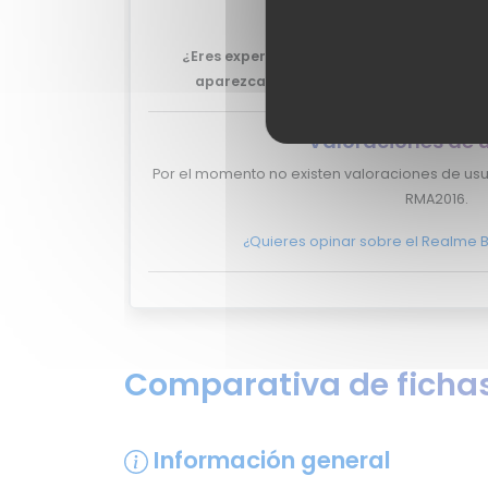
Neo RMA2016.
¿Eres experto y quieres que tu review de
aparezca aquí?
No lo dudes más, y pont
Valoraciones de 
Por el momento no existen valoraciones de us
RMA2016.
¿Quieres opinar sobre el Realme 
Comparativa de fichas
Información general