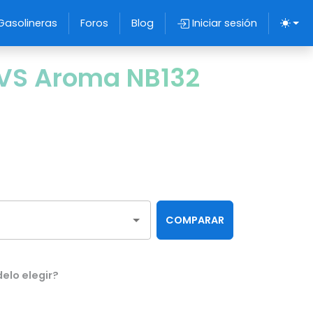
Gasolineras
Foros
Blog
Iniciar sesión
VS Aroma NB132
COMPARAR
elo elegir?