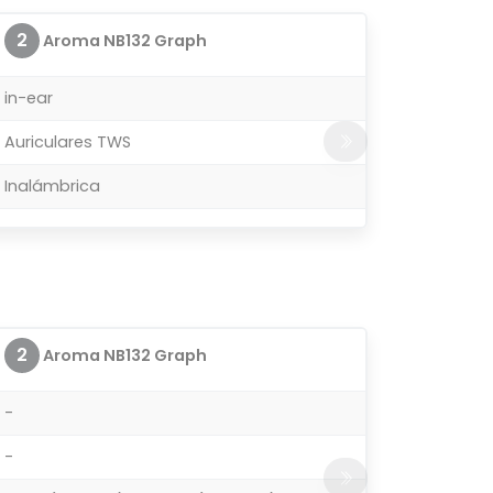
2
Aroma NB132 Graph
in-ear
Auriculares TWS
Inalámbrica
2
Aroma NB132 Graph
-
-