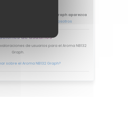
Graph.
ue tu review del Aroma NB132 Graph aparezca
más, y ponte en
contacto con nosotros
aciones de usuarios
 valoraciones de usuarios para el Aroma NB132
Graph.
nar sobre el Aroma NB132 Graph?