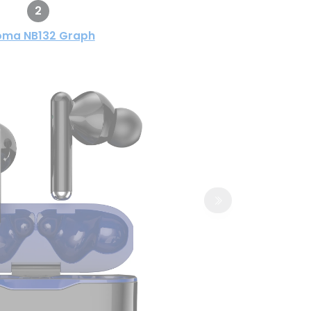
2
oma NB132 Graph