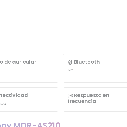
o de auricular
Bluetooth
No
ectividad
Respuesta en
frecuencia
ado
Sony MDR-AS210