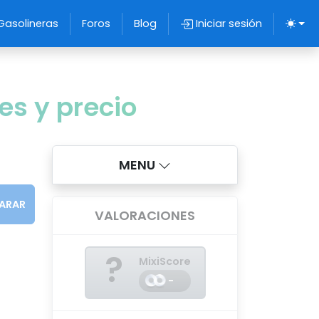
Gasolineras
Foros
Blog
Iniciar sesión
es y precio
MENU
ARAR
VALORACIONES
?
MixiScore
-