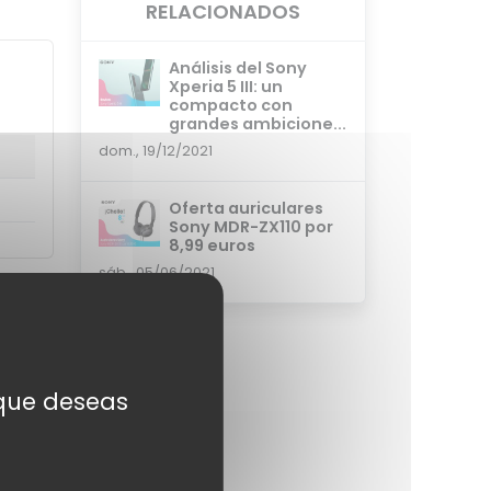
RELACIONADOS
Análisis del Sony
Xperia 5 III: un
compacto con
grandes ambicione...
dom., 19/12/2021
Oferta auriculares
Sony MDR-ZX110 por
8,99 euros
sáb., 05/06/2021
res
s que deseas
ARAR