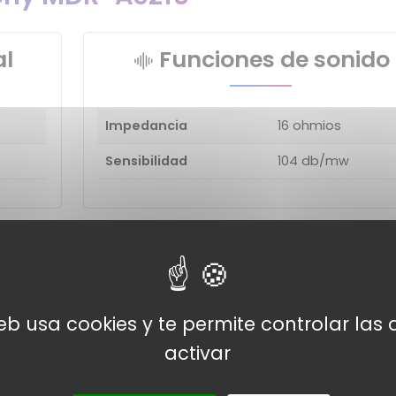
al
Funciones de sonido
Impedancia
16 ohmios
Sensibilidad
104 db/mw
S210 con dispositivos simila
 con el Sony MDR-AS210 :
web usa cookies y te permite controlar la
COMP
activar