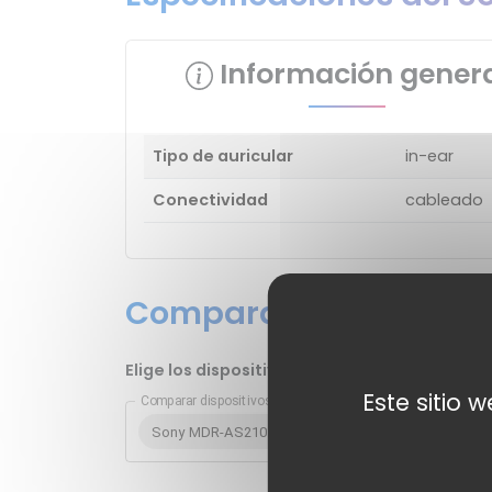
Información gener
Tipo de auricular
in-ear
Conectividad
cableado
Compara el Sony MDR-A
Elige los dispositivos que quieres comparar
Este sitio 
Comparar dispositivos
Sony MDR-AS210