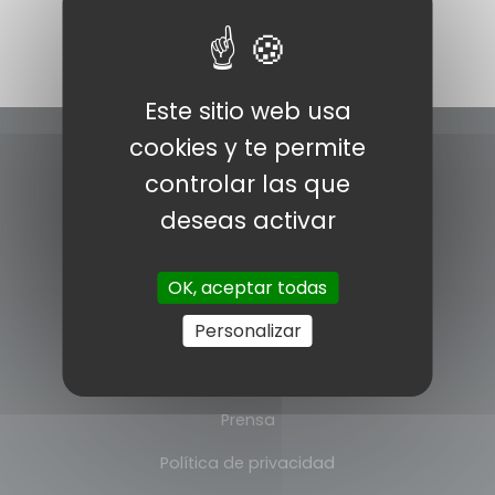
Este sitio web usa
cookies y te permite
controlar las que
deseas activar
OK, aceptar todas
INFORMACÍON
Personalizar
Pólitica de cookies
Aviso legal
Prensa
Política de privacidad