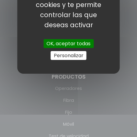
cookies y te permite
INFORMACÍON
controlar las que
Pólitica de cookies
deseas activar
Aviso legal
OK, aceptar todas
Prensa
Personalizar
Política de privacidad
Contacto
PRODUCTOS
Operadores
Fibra
Fijo
Móvil
Test de velocidad