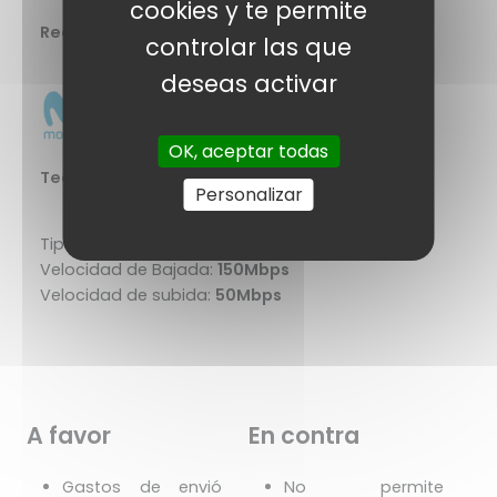
cookies y te permite
Red y cobertura
controlar las que
deseas activar
OK, aceptar todas
Tecnología
Personalizar
Tipo de conexión :
4G
Velocidad de Bajada:
150Mbps
Velocidad de subida:
50Mbps
A favor
En contra
Gastos de envió
No permite