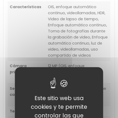
Características
OIS, enfoque automático
continuo, videollamadas, HDR,
Video de lapso de tiempo,
Enfoque automático continuo,
Toma de fotografías durante
la grabación de video, Enfoque
automático continuo, luz de
video, videollamadas, uso
compartido de videos
Cámara
12 MP (OIS, enfoque
principal
automático continuo,
videollamadas, PDAF)
Segunda
12 MP (Telephoto, OIS, enfoque
camara
automático continuo,
Este sitio web usa
videollamadas, PDAF)
cookies y te permite
Tercera camara
12 MP (ultra ancho)
controlar las que