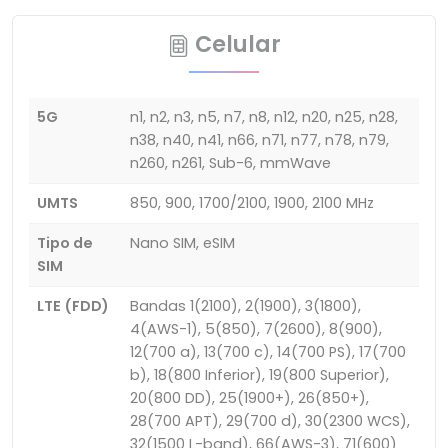
Celular
5G
n1, n2, n3, n5, n7, n8, n12, n20, n25, n28,
n38, n40, n41, n66, n71, n77, n78, n79,
n260, n261, Sub-6, mmWave
UMTS
850, 900, 1700/2100, 1900, 2100 MHz
Tipo de
Nano SIM, eSIM
SIM
LTE (FDD)
Bandas 1(2100), 2(1900), 3(1800),
4(AWS-1), 5(850), 7(2600), 8(900),
12(700 a), 13(700 c), 14(700 PS), 17(700
b), 18(800 Inferior), 19(800 Superior),
20(800 DD), 25(1900+), 26(850+),
28(700 APT), 29(700 d), 30(2300 WCS),
32(1500 L-band), 66(AWS-3), 71(600)