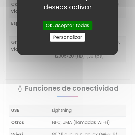
Captura de
3840 x 2160 (4K UHD) (60 fps)
deseas activar
video
Especificaciones
Tamaño de apertura: F2.4;
OK, aceptar todas
Distancia focal: 13 mm
Personalizar
Grabación de
3840 x 2160 (4K UHD) (60 fps),
vídeo
1920x1080 (Full HD) (240 fps),
1280x720 (HD) (30 fps)
Funciones de conectividad
USB
Lightning
Otros
NFC, UMA (llamadas Wi-Fi)
Wi-Fi
802.11 a, b, g, n, ac, ax (Wi-Fi 6),