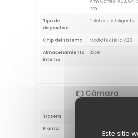
Arm Cortex-A53, 64-bi
nm
Tipo de
Teléfono inteligente
dispositivo
Chip del sistema
MediaTek Helio A20
Almacenamiento
32GB
interno
Cámara
Trasera
Cámara única
Frontal
5 MP
Este sitio 