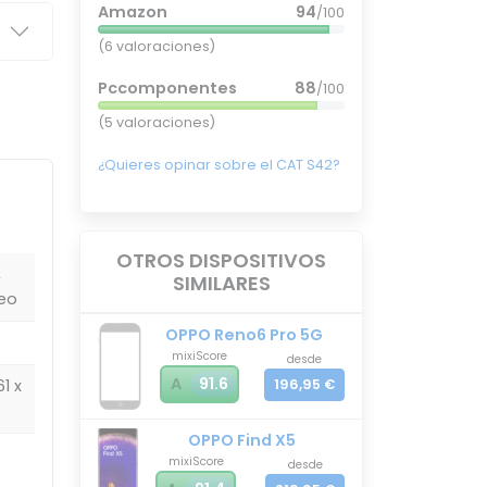
Amazon
94
/100
(6 valoraciones)
Pccomponentes
88
/100
(5 valoraciones)
¿Quieres opinar sobre el CAT S42?
OTROS DISPOSITIVOS
,
SIMILARES
eo
OPPO Reno6 Pro 5G
mixiScore
desde
A
91.6
196,95 €
1 x
OPPO Find X5
mixiScore
desde