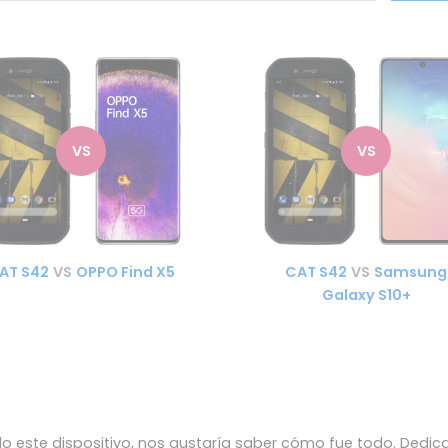
VS
VS
AT S42
VS
OPPO Find X5
CAT S42
VS
Samsung
Galaxy S10+
 este dispositivo, nos gustaría saber cómo fue todo. Dedic