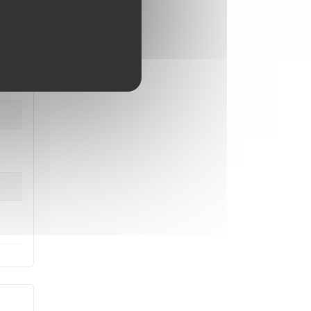
e
 de