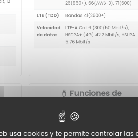
t, 12
26(850+), 66(AWS-3), 71(600)
LTE (TDD)
Bandas 41(2600+)
Velocidad
LTE-A Cat 6 (300/50 Mbit/s),
de datos
HSDPA+ (4G) 42.2 Mbit/s, HSUPA
5.76 Mbit/s
Funciones de
conectividad
USB
micro USB, USB 2.0
web usa cookies y te permite controlar la
Otros
NFC