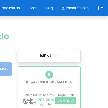
Gasolineras
Foros
Blog
Iniciar sesión
cio
MENU
ARAR
R
REACONDICIONADOS
Caterpillar CAT S42 32GB - Negro - Libre
205,00 €
COMPRAR
gratis