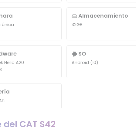
mara
Almacenamiento
 única
32GB
dware
SO
k Helio A20
Android (10)
B
ería
Ah
 del CAT S42