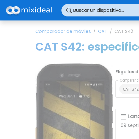
Panel de gestión de cookies
Buscar un dispositivo...
Comparador de móviles
CAT
CAT S42
CAT S42: especific
Elige los 
Comparar d
CAT S42
Lan
09 sept