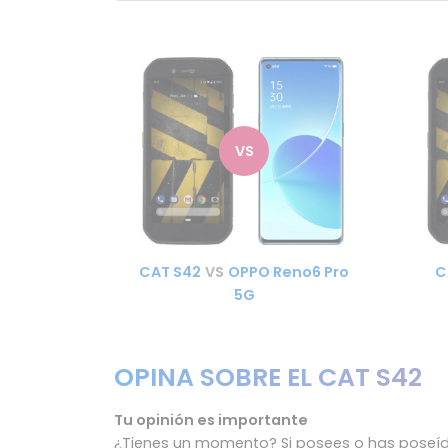
VS
CAT S42
VS
OPPO Reno6 Pro
C
5G
OPINA SOBRE EL CAT S42
Tu opinión es importante
¿Tienes un momento? Si posees o has poseído