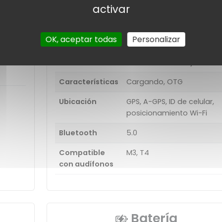
activar
Wi-Fi
802.11 a, b, g, n, ac, de dobl
banda; Wi-Fi Direct, punto
OK, aceptar todas
Personalizar
acceso
: F2.0
Sensores
Acelerómetro, Brújula
Características
Cargando, OTG
Ubicación
GPS, A-GPS, ID de celular,
posicionamiento Wi-Fi
Bluetooth
5.0
Compatible
M3, T4
con audífonos
Batería