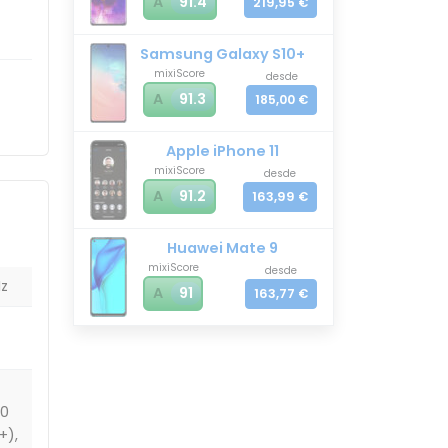
A
91.4
219,95 €
Samsung Galaxy S10+
mixiScore
desde
A
91.3
185,00 €
Apple iPhone 11
mixiScore
desde
A
91.2
163,99 €
Huawei Mate 9
mixiScore
desde
Hz
A
91
163,77 €
00
+),