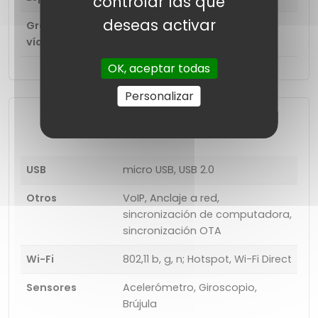
controlar las que
deseas activar
Grabación de
1920 x 1080 (Full HD) (30 fps)
vídeo
OK, aceptar todas
Personalizar
Funciones de conectividad
USB
micro USB, USB 2.0
Otros
VoIP, Anclaje a red,
sincronización de computadora,
sincronización OTA
Wi-Fi
802,11 b, g, n; Hotspot, Wi-Fi Direct
Sensores
Acelerómetro, Giroscopio,
Brújula