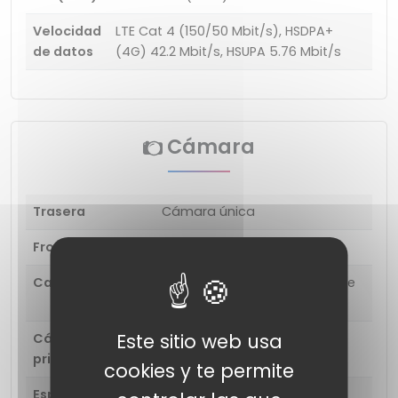
Velocidad
LTE Cat 4 (150/50 Mbit/s), HSDPA+
de datos
(4G) 42.2 Mbit/s, HSUPA 5.76 Mbit/s
Cámara
Trasera
Cámara única
Frontal
5 MP (HDR)
Características
Toma de fotografías durante
la grabación de video
Este sitio web usa
Cámara
13 MP (PDAF)
principal
cookies y te permite
Especificaciones
Tamaño de apertura: F2.0