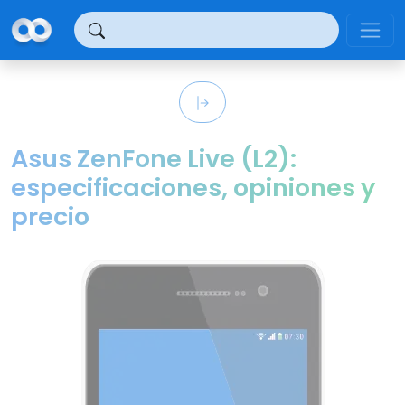
Panel de gestión de cookies
Asus ZenFone Live (L2):
especificaciones, opiniones y
precio