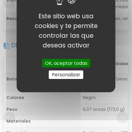
Características
Frecuencia de actualiz
sensor de proximidad
Este sitio web usa
Resolución
1480 x 720 píxeles, relaci
cookies y te permite
controlar las que
deseas activar
Diseño
OK, aceptar todas
1
Samsung Galaxy 
Personalizar
Botones
Izquierda: Otro; Derec
desbloqueo
Colores
Negro
Peso
6,07 onzas (172,0 g)
Materiales