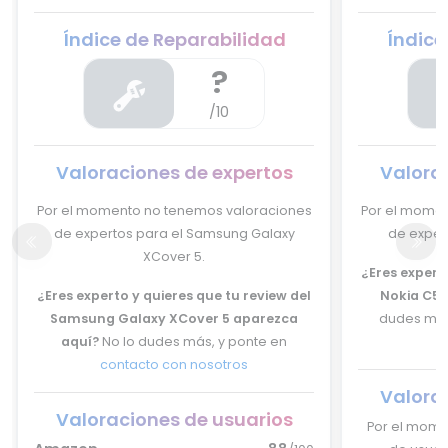
Índice de Reparabilidad
Índice
?
/10
Valoraciones de expertos
Valora
Por el momento no tenemos valoraciones
Por el momen
de expertos para el Samsung Galaxy
de expert
XCover 5.
¿Eres experto
¿Eres experto y quieres que tu review del
Nokia C5 
Samsung Galaxy XCover 5 aparezca
dudes más
aquí?
No lo dudes más, y ponte en
contacto con nosotros
Valora
Valoraciones de usuarios
Por el mome