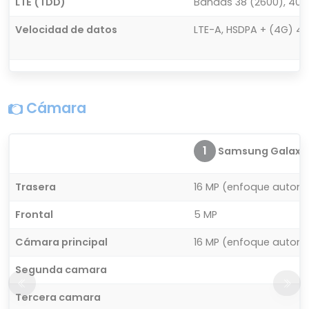
LTE (TDD)
Bandas 38 (2600), 40 (
Velocidad de datos
LTE-A, HSDPA + (4G) 42,
Cámara
1
Samsung Galaxy 
Trasera
16 MP (enfoque autom
Frontal
5 MP
Cámara principal
16 MP (enfoque autom
Segunda camara
Tercera camara