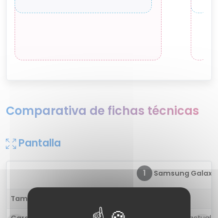
Comparativa de fichas técnicas
Pantalla
1
Samsung Galaxy 
Tamaño
5.3 pulgadas