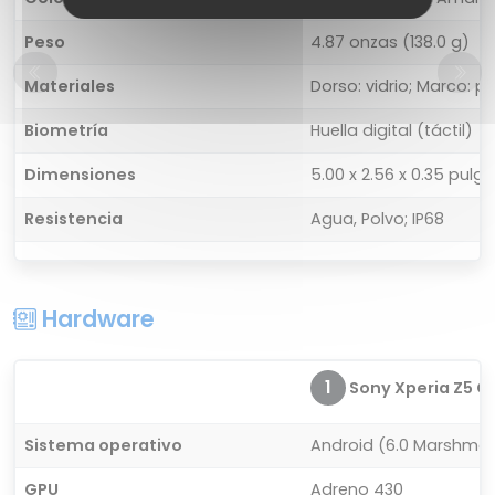
Peso
4.87 onzas (138.0 g)
Materiales
Dorso: vidrio; Marco: pl
Biometría
Huella digital (táctil)
Dimensiones
5.00 x 2.56 x 0.35 pulg
Resistencia
Agua, Polvo; IP68
Hardware
1
Sony Xperia Z5 C
Sistema operativo
Android (6.0 Marshmall
GPU
Adreno 430