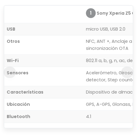
1
Sony Xperia Z5 C
USB
micro USB, USB 2.0
Otros
NFC, ANT +, Anclaje a 
sincronización OTA
Wi-Fi
802.11 a, b, g, n, ac, d
Sensores
Acelerómetro, Giroscop
detector, Step counter
Características
Dispositivo de almac
Ubicación
GPS, A-GPS, Glonass, B
Bluetooth
4.1