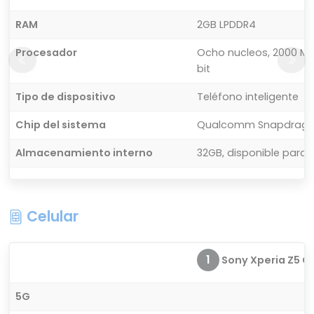
RAM
2GB LPDDR4
Procesador
Ocho nucleos, 2000 MH
bit
Tipo de dispositivo
Teléfono inteligente
Chip del sistema
Qualcomm Snapdrago
Almacenamiento interno
32GB, disponible para 
Celular
1
Sony Xperia Z5 C
5G