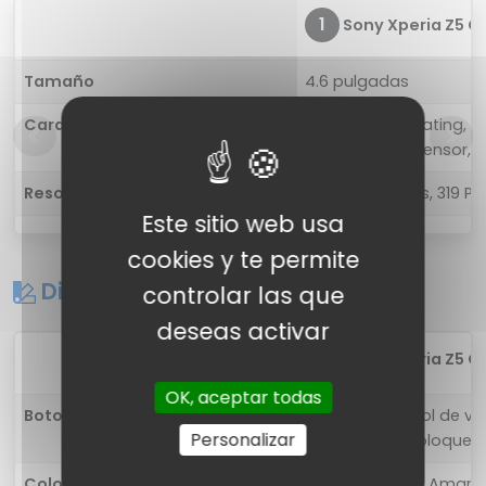
1
Sony Xperia Z5 C
Tamaño
4.6 pulgadas
Características
Oleophobic coating, S
Ambient light sensor, P
Resolución
1280 x 720 pixels, 319 PPI
Este sitio web usa
cookies y te permite
Diseño
controlar las que
deseas activar
1
Sony Xperia Z5 C
OK, aceptar todas
Botones
Derecha: control de vo
Personalizar
bloqueo / desbloqueo
Colores
Negro, Rosado, Amarill