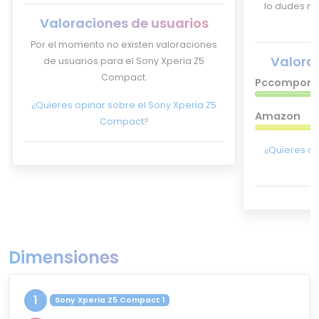
lo dudes má
Valoraciones de usuarios
Por el momento no existen valoraciones
Valora
de usuarios para el Sony Xperia Z5
Compact.
Pccompone
¿Quieres opinar sobre el Sony Xperia Z5
Amazon
Compact?
¿Quieres op
Dimensiones
1
Sony Xperia Z5 Compact 1