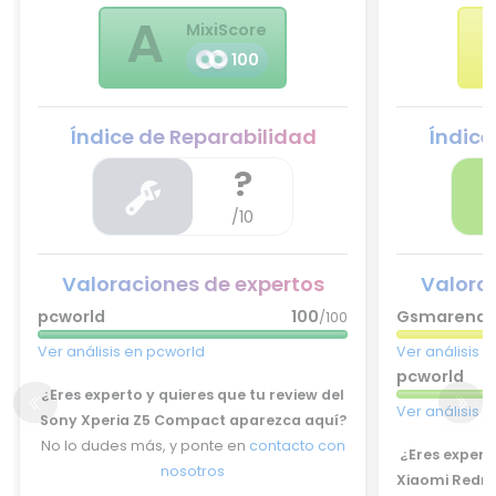
A
MixiScore
100
Índice de Reparabilidad
Índice
?
/10
Valoraciones de expertos
Valora
pcworld
100
Gsmarena
/100
Ver análisis en pcworld
Ver análisis
pcworld
¿Eres experto y quieres que tu review del
Ver análisis 
Sony Xperia Z5 Compact aparezca aquí?
No lo dudes más, y ponte en
contacto con
¿Eres experto
nosotros
Xiaomi Redmi