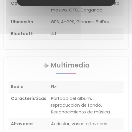
Características
Dispositivo de almacenamiento
masivo, OTG, Cargando
Ubicación
GPS, A-GPS, Glonass, BeiDou
Bluetooth
4.1
Multimedia
Radio
FM
Características
Portada del álbum,
reproducción de fondo,
Reconocimiento de música
Altavoces
Auricular, varios altavoces