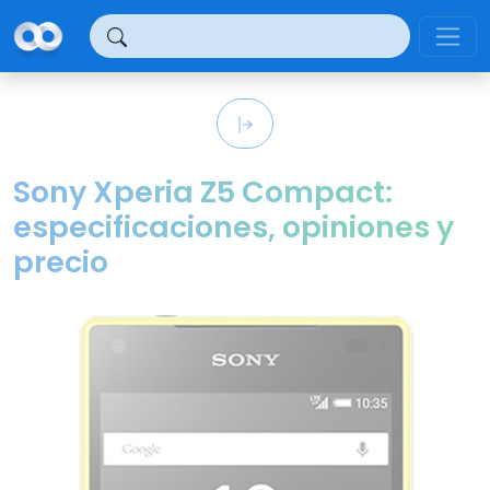
Panel de gestión de cookies
Sony Xperia Z5 Compact:
especificaciones, opiniones y
precio