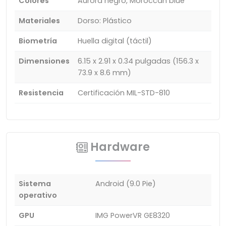
Colores
Aurora negro, Moroccan blue
Materiales
Dorso: Plástico
Biometría
Huella digital (táctil)
Dimensiones
6.15 x 2.91 x 0.34 pulgadas (156.3 x
73.9 x 8.6 mm)
Resistencia
Certificación MIL-STD-810
Hardware
Sistema
Android (9.0 Pie)
operativo
GPU
IMG PowerVR GE8320