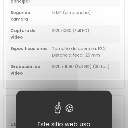
principal
Segunda
5 MP (ultra ancho)
camara
Captura de
1920x1080 (Full HD)
video
Especificaciones
Tamaño de apertura: F2.2;
Distancia focal: 26 mm
Grabación de
1920 x 1080 (Full HD) (30 fps)
vídeo
Funciones de conectividad
Este sitio web usa
USB
micro USB, USB 2.0