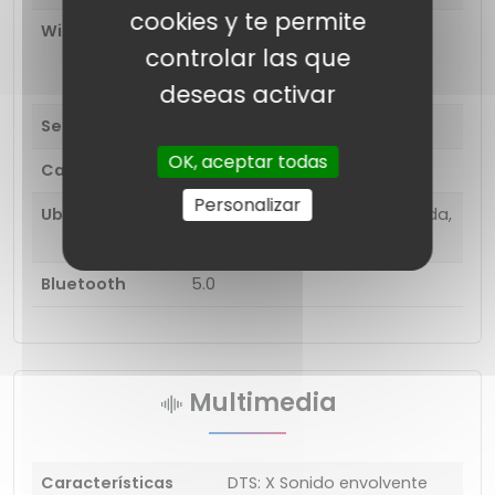
cookies y te permite
Wi-Fi
802.11 a, b, g, n, ac, de doble
controlar las que
banda; Wi-Fi Direct, punto de
acceso
deseas activar
Sensores
Acelerómetro
OK, aceptar todas
Características
OTG, Cargando
Personalizar
Ubicación
GPS, A-GPS, Glonass, ID de celda,
posicionamiento Wi-Fi
Bluetooth
5.0
Multimedia
Características
DTS: X Sonido envolvente