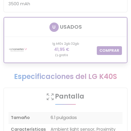
3500 mAh
USADOS
U
lg k40s 2gb 32gb
41,95 €
COMPRAR
gratis
Especificaciones del LG K40S
Pantalla
Tamaño
6.1 pulgadas
Características
Ambient light sensor, Proximity