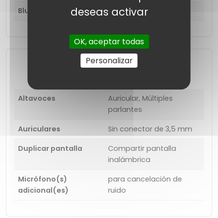
deseas activar
Bluetooth
5.3
OK, aceptar todas
Personalizar
Multimedia
Altavoces
Auricular, Múltiples
parlantes
Auriculares
Sin conector de 3,5 mm
Duplicar pantalla
Compartir pantalla
inalámbrica
Micrófono(s)
para cancelación de
adicional(es)
ruido