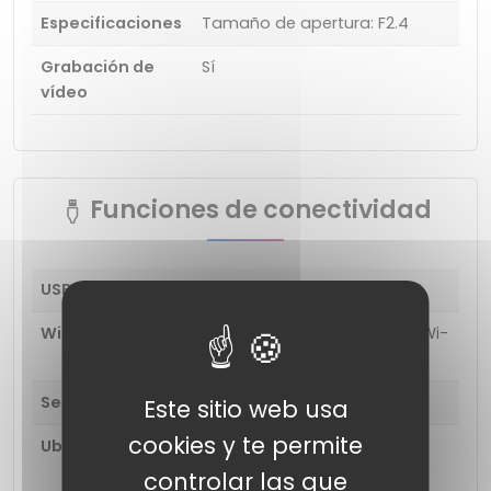
Especificaciones
Tamaño de apertura: F2.4
Grabación de
Sí
vídeo
Funciones de conectividad
USB
Sí
Wi-Fi
802.11 a, b, g, n, ac, hacha (Wi-Fi 6); Wi-
Fi directo, punto de acceso
Sensores
Acelerómetro, Brújula
Este sitio web usa
cookies y te permite
Ubicación
GPS, A-GPS, Glonass, Galileo, BeiDou,
QZSS, Cell ID, posicionamiento Wi-Fi
controlar las que