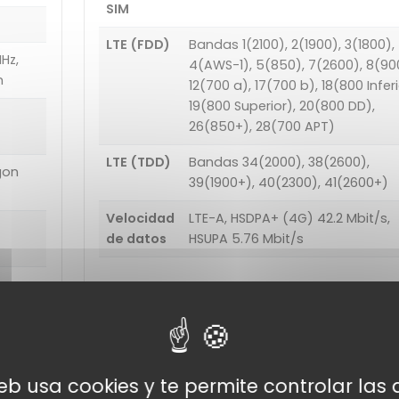
SIM
LTE (FDD)
Bandas 1(2100), 2(1900), 3(1800),
Hz,
4(AWS-1), 5(850), 7(2600), 8(90
m
12(700 a), 17(700 b), 18(800 Inferi
19(800 Superior), 20(800 DD),
26(850+), 28(700 APT)
LTE (TDD)
Bandas 34(2000), 38(2600),
gon
39(1900+), 40(2300), 41(2600+)
Velocidad
LTE-A, HSDPA+ (4G) 42.2 Mbit/s,
de datos
HSUPA 5.76 Mbit/s
Funciones de
conectividad
web usa cookies y te permite controlar la