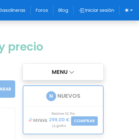
Gasolineras
Foros
Blog
Iniciar sesión
y precio
MENU
ARAR
NUEVOS
N
Realme X2 Pro
299,00 €
COMPRAR
gratis