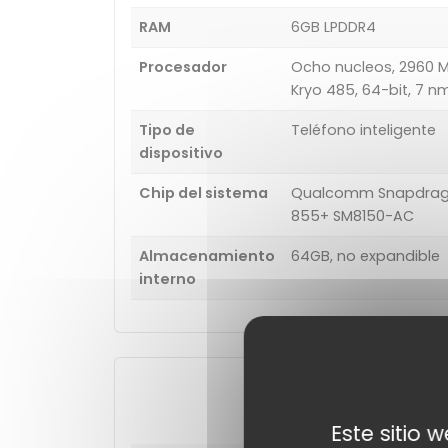
RAM
6GB LPDDR4
Procesador
Ocho nucleos, 2960 M
Kryo 485, 64-bit, 7 n
Tipo de
Teléfono inteligente
dispositivo
Chip del sistema
Qualcomm Snapdra
855+ SM8150-AC
Almacenamiento
64GB, no expandible
interno
Cámara
Este sitio 