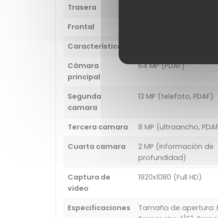
Trasera
Cámara cuádruple
Frontal
16 MP (EIS)
Características
EIS
Cámara
64 MP (PDAF)
principal
Segunda
13 MP (telefoto, PDAF)
camara
Tercera camara
8 MP (ultraancho, PDA
Cuarta camara
2 MP (información de
profundidad)
Captura de
1920x1080 (Full HD)
video
Especificaciones
Tamaño de apertura: F