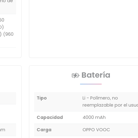
año de
60
D)
D) (960
Batería
Tipo
Li - Polímero, no
reemplazable por el usua
Capacidad
4000 mAh
 mm
Carga
OPPO VOOC