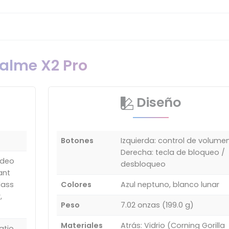
ealme X2 Pro
Diseño
Botones
Izquierda: control de volumen
Derecha: tecla de bloqueo /
ideo
desbloqueo
ant
lass
Colores
Azul neptuno, blanco lunar
,
Peso
7.02 onzas (199.0 g)
Materiales
Atrás: Vidrio (Corning Gorilla
atio,