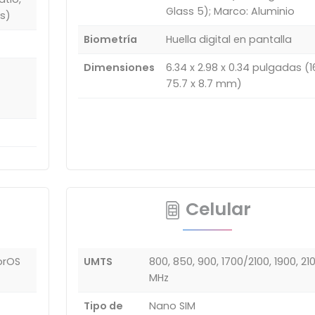
Glass 5); Marco: Aluminio
s)
Biometría
Huella digital en pantalla
Dimensiones
6.34 x 2.98 x 0.34 pulgadas (16
75.7 x 8.7 mm)
Celular
lorOS
UMTS
800, 850, 900, 1700/2100, 1900, 21
MHz
Tipo de
Nano SIM