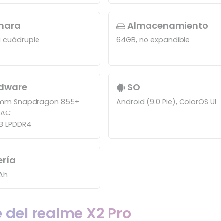
mara
Almacenamiento
 cuádruple
64GB, no expandible
dware
SO
mm Snapdragon 855+
Android (9.0 Pie), ColorOS UI
-AC
B LPDDR4
ería
Ah
 del realme X2 Pro