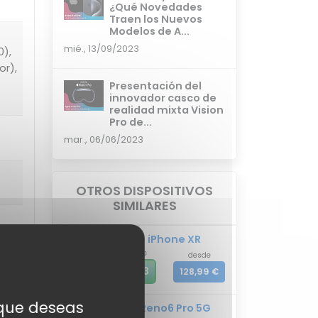
¿Qué Novedades
Traen los Nuevos
Modelos de A...
mié., 13/09/2023
0),
or),
Presentación del
innovador casco de
realidad mixta Vision
Pro de...
mar., 06/06/2023
OTROS DISPOSITIVOS
SIMILARES
Apple iPhone XR
mixiScore
desde
A
93.3
128,99 €
s que deseas
OPPO Reno6 Pro 5G