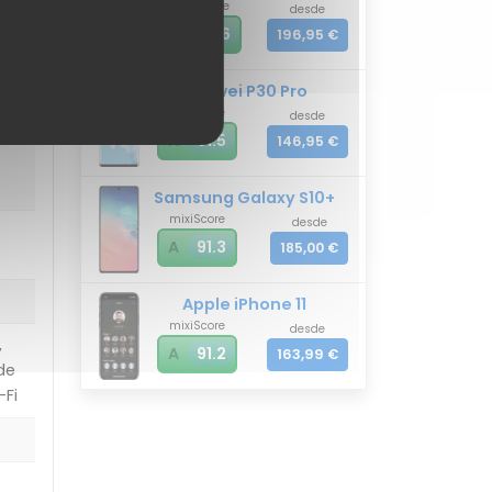
mixiScore
desde
A
91.6
196,95 €
Huawei P30 Pro
mixiScore
desde
e
A
91.5
146,95 €
Samsung Galaxy S10+
mixiScore
desde
A
91.3
185,00 €
Apple iPhone 11
mixiScore
desde
,
A
91.2
163,99 €
de
-Fi