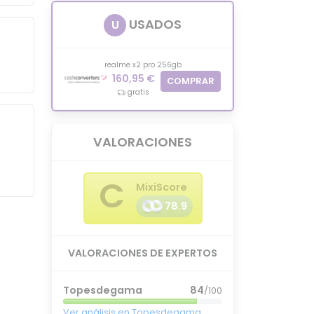
USADOS
U
realme x2 pro 256gb
160,95 €
COMPRAR
gratis
VALORACIONES
C
MixiScore
78.9
VALORACIONES DE EXPERTOS
Topesdegama
84
/100
Ver análisis en Topesdegama