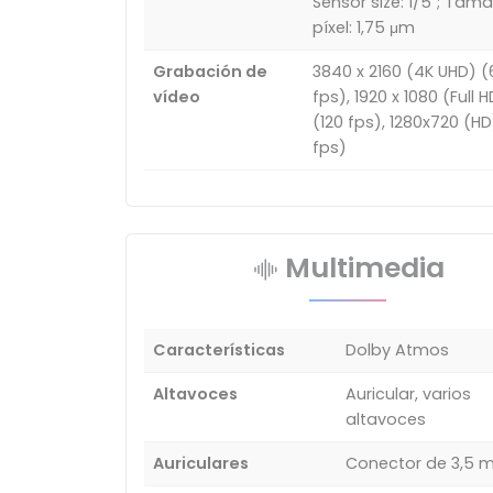
Sensor size: 1/5"; Tam
píxel: 1,75 μm
Grabación de
3840 x 2160 (4K UHD) (
vídeo
fps), 1920 x 1080 (Full H
(120 fps), 1280x720 (H
fps)
Multimedia
Características
Dolby Atmos
Altavoces
Auricular, varios
altavoces
Auriculares
Conector de 3,5