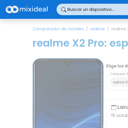
Panel de gestión de cookies
Buscar un dispositivo...
Comparador de móviles
realme
realme 
realme X2 Pro: esp
Elige los 
Comparar d
realme X
Lan
15 octub