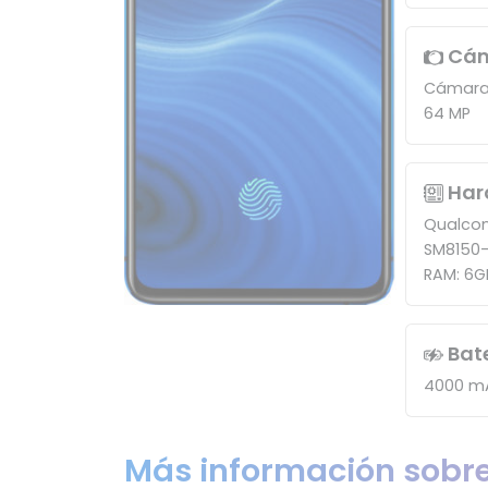
Cá
Cámara
64 MP
Har
Qualco
SM8150
RAM: 6G
Bat
4000 m
Más información sobre