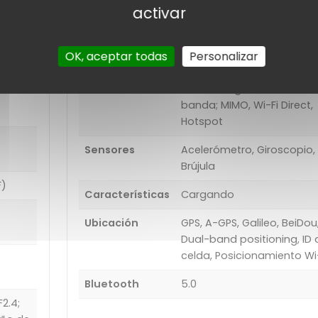
activar
USB
Tipo-C (reversible)
OK, aceptar todas
Personalizar
Otros
NFC
Wi-Fi
802.11 a, b, g, n, ac, de dobl
banda; MIMO, Wi-Fi Direct,
Hotspot
Sensores
Acelerómetro, Giroscopio,
Brújula
F)
Características
Cargando
Ubicación
GPS, A-GPS, Galileo, BeiDou
Dual-band positioning, ID 
celda, Posicionamiento Wi
Bluetooth
5.0
2.4;