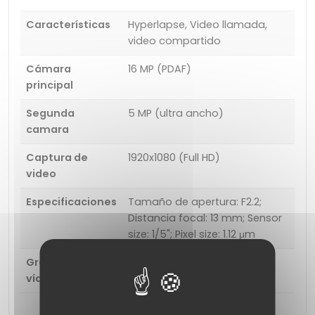
Características
Hyperlapse, Video llamada,
video compartido
Cámara
16 MP (PDAF)
principal
Segunda
5 MP (ultra ancho)
camara
Captura de
1920x1080 (Full HD)
video
Especificaciones
Tamaño de apertura: F2.2;
Distancia focal: 13 mm; Sensor
size: 1/5"; Pixel size: 1.12 μm
Grabación de
1920 x 1080 (Full HD) (30 fps)
vídeo