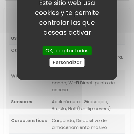
Este sitio web usa
cookies y te permite
Funciones de conectividad
controlar las que
deseas activar
USB
Tipo-C (reversible), USB 2.0
OK, aceptar todas
Otros
NFC, ANT +, VoIP, Anclaje a red,
sincronización de computadora,
Personalizar
sincronización OTA
Wi-Fi
802.11 a, b, g, n, ac, de doble
banda; Wi-Fi Direct, punto de
acceso
Sensores
Acelerómetro, Giroscopio,
Brújula, Hall (for flip covers)
Características
Cargando, Dispositivo de
almacenamiento masivo