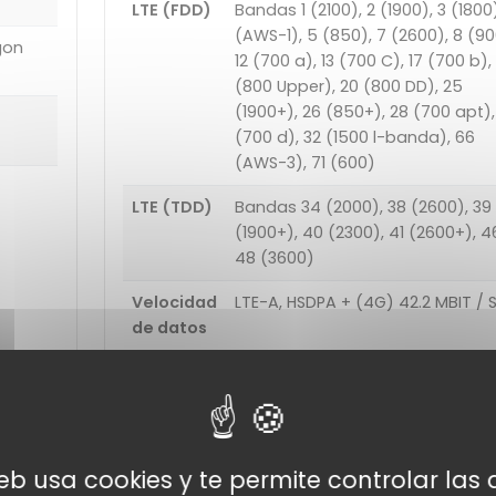
LTE (FDD)
Bandas 1 (2100), 2 (1900), 3 (1800
(AWS-1), 5 (850), 7 (2600), 8 (90
gon
12 (700 a), 13 (700 C), 17 (700 b), 
(800 Upper), 20 (800 DD), 25
(1900+), 26 (850+), 28 (700 apt),
(700 d), 32 (1500 l-banda), 66
(AWS-3), 71 (600)
LTE (TDD)
Bandas 34 (2000), 38 (2600), 39
(1900+), 40 (2300), 41 (2600+), 4
48 (3600)
Velocidad
LTE-A, HSDPA + (4G) 42.2 MBIT / 
de datos
Funciones de
conectividad
web usa cookies y te permite controlar la