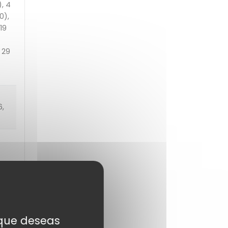
), 4
0),
19
 29
6,
S
s que deseas