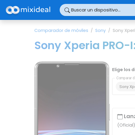
Panel de gestión de cookies
Buscar un dispositivo...
Comparador de móviles
Sony
Sony Xper
Sony Xperia PRO-I:
Elige los 
Comparar d
Sony Xpe
Lan
(Oficial