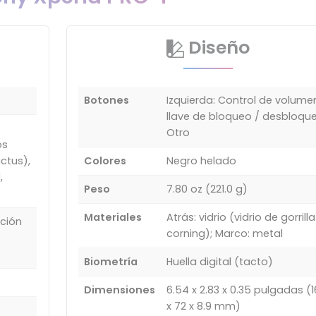
Diseño
Botones
Izquierda: Control de volume
llave de bloqueo / desbloque
Otro
os
ictus),
Colores
Negro helado
,
Peso
7.80 oz (221.0 g)
Materiales
Atrás: vidrio (vidrio de gorrill
ación
corning); Marco: metal
Biometría
Huella digital (tacto)
Dimensiones
6.54 x 2.83 x 0.35 pulgadas (
x 72 x 8.9 mm)