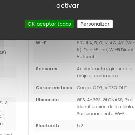
activar
USB
Tipo-C (reversible), USB 3.
OK, aceptar todas
Personalizar
Otros
Nfc
Wi-Fi
802.11 A, B, G, N, AC, AX (Wi-
6), Dual-Band; Wi-Fi Direct,
AF)
Hotspot
Sensores
Acelerómetro, giroscopio,
brújula, barómetro
Características
Carga, OTG, VIDEO OUT
Ubicación
GPS, A-GPS, GLONASS, Galil
2.2;
Identificación de la célula,
;
Posicionamiento Wi-Fi
 ";
 μm
Bluetooth
5.2