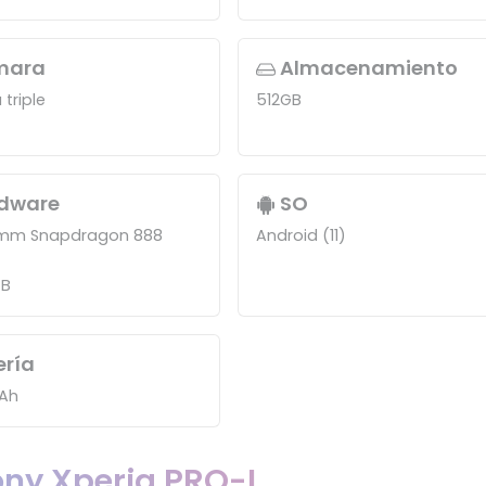
mara
Almacenamiento
triple
512GB
dware
SO
mm Snapdragon 888
Android (11)
GB
ería
Ah
ony Xperia PRO-I