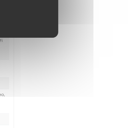
2
Fi
eo,