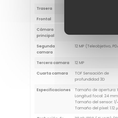
Trasera
Cámara triple
Frontal
8 MP
Cámara
12 MP (OIS, PDAF)
principal
Segunda
12 MP (Teleobjetivo, PD
camara
Tercera camara
12 MP
Cuarta camara
TOF Sensación de
profundidad 3D
Especificaciones
Tamaño de apertura: F
Longitud focal: 24 mm
Tamaño del sensor: 1/4
Tamaño del píxel: 1.12