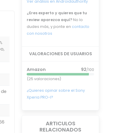
Ver análisis en Androidauthority
¿Eres experto y quieres que tu
review aparezca aquí?
No lo
dudes más, y ponte en
contacto
con nosotros
n,
o,
VALORACIONES DE USUARIOS
Amazon
92
/100
(25 valoraciones)
¿Quieres opinar sobre el Sony
a de
Xperia PRO-I?
166
ARTICULOS
RELACIONADOS