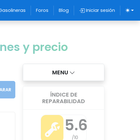
Gasolineras
Foros
Blog
Iniciar sesión
nes y precio
MENU
:
ARAR
ÍNDICE DE
REPARABILIDAD
5.6
/10