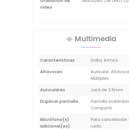
Grabación de
3840x2160 (4k UHD) (12
vídeo
Multimedia
Características
Dolby Atmos
Altavoces
Auricular, Altavoc
Múltiples
Auriculares
Jack de 3.5mm
Duplicar pantalla
Pantalla inalámbr
Compartir
Micrófono(s)
Para cancelación
adicional(es)
ruido.