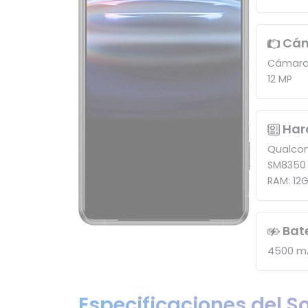
Cá
Cámara 
12 MP
Har
Qualco
SM8350
RAM: 12
Bat
4500 m
Especificaciones del S