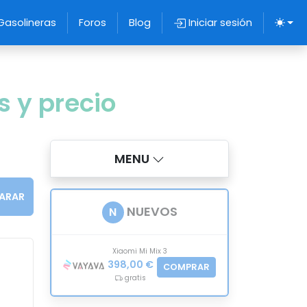
Gasolineras
Foros
Blog
Iniciar sesión
s y precio
MENU
ARAR
NUEVOS
N
Xiaomi Mi Mix 3
398,00 €
COMPRAR
gratis