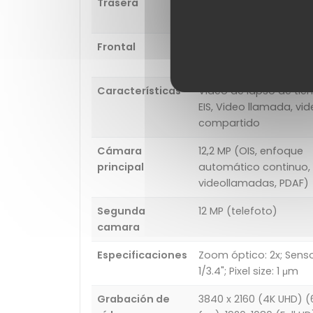
Trasera
Muestras de cámara 
doble cámara
Frontal
24 MP (cámara dual, f
HDR)
Características
Video de lapso de tie
EIS, Video llamada, vi
compartido
Cámara
12,2 MP (OIS, enfoque
principal
automático continuo,
videollamadas, PDAF)
Segunda
12 MP (telefoto)
camara
Especificaciones
Zoom óptico: 2x; Senso
1/3.4"; Pixel size: 1 μm
Grabación de
3840 x 2160 (4K UHD) (