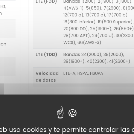
LTE (FDD)
Bandas 1(2100), 2(1900), 3(1800),
Hz,
4(AWS-1), 5(850), 7(2600), 8(90
m
12(700 a), 13(700 c), 17(700 b),
18(800 Inferior), 19(800 Superior),
20(800 DD), 25(1900+), 26(850+)
28(700 APT), 29(700 d), 30(2300
WCS), 66(AWS-3)
gon
LTE (TDD)
Bandas 34(2000), 38(2600),
39(1900+), 40(2300), 41(2600+)
Velocidad
LTE-A, HSPA, HSUPA
de datos
Funciones de
conectividad
web usa cookies y te permite controlar la