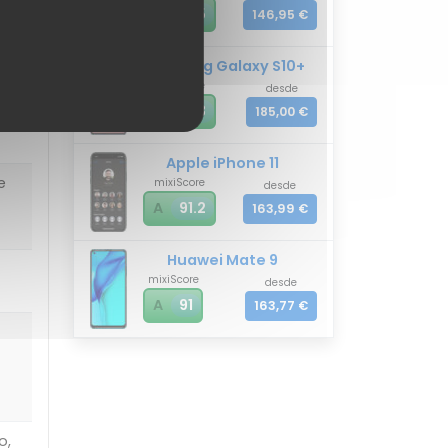
A
91.5
146,95 €
Samsung Galaxy S10+
mixiScore
desde
A
91.3
185,00 €
ión
Apple iPhone 11
e
mixiScore
desde
A
91.2
163,99 €
Huawei Mate 9
mixiScore
desde
A
91
163,77 €
o,