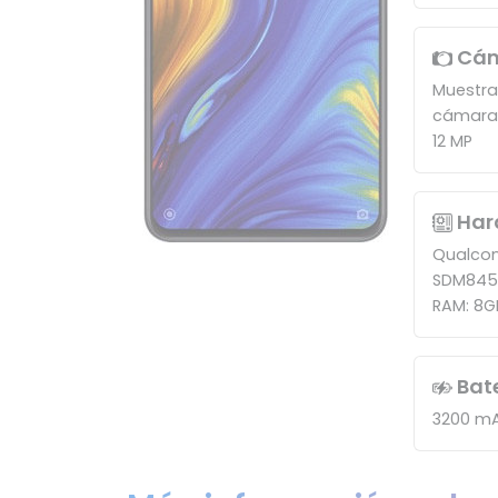
Cá
Muestra
cámara
12 MP
Har
Qualco
SDM845
RAM: 8G
Bat
3200 m