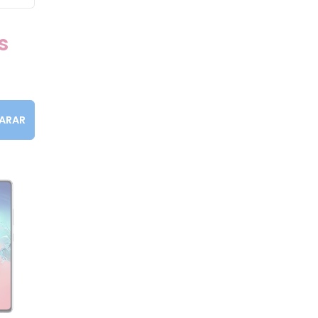
s
ARAR