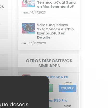
Térmico: ¿Cuál Gana
en Mantenimiento?
0),
mar., 14/11/2023
,
Samsung Galaxy
S24: Conoce el Chip
Exynos 2400 en
Detalle
vie., 06/10/2023
OTROS DISPOSITIVOS
SIMILARES
Apple iPhone XR
mixiScore
desde
A
93.3
128,99 €
Huawei P30 Pro
s que deseas
mixiScore
desde