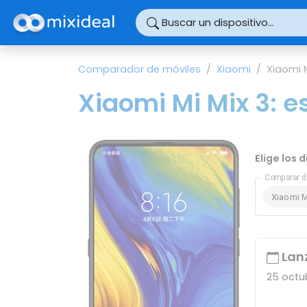
Panel de gestión de cookies
Buscar un dispositivo...
Comparador de móviles
Xiaomi
Xiaomi M
Xiaomi Mi Mix 3: e
Elige los 
Comparar d
Xiaomi M
Lan
25 octu