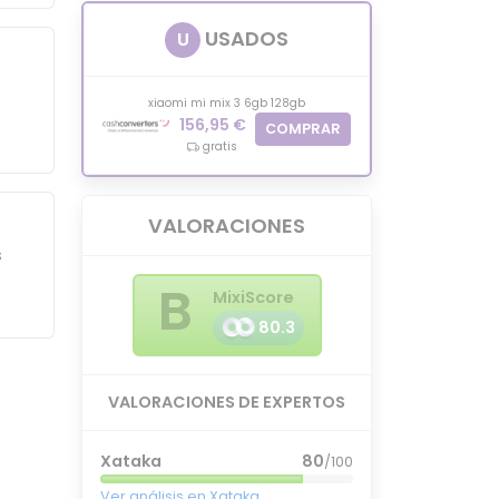
USADOS
U
xiaomi mi mix 3 6gb 128gb
156,95 €
COMPRAR
gratis
VALORACIONES
s
B
MixiScore
80.3
VALORACIONES DE EXPERTOS
Xataka
80
/100
Ver análisis en Xataka