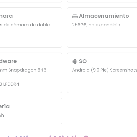
mara
Almacenamiento
s de cámara de doble
256GB, no expandible
dware
SO
mm Snapdragon 845
Android (9.0 Pie) Screenshot
B LPDDR4
ería
Ah