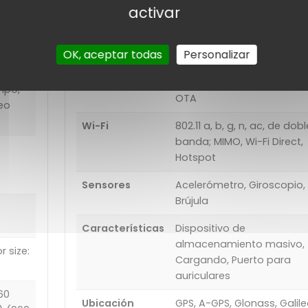
de
activar
USB
Tipo-C (reversible)
lash,
Otros
NFC, VoIP, Anclaje a red,
OK, aceptar todas
Personalizar
sincronización de
computadora, sincronizac
mpo,
OTA
deo
Wi-Fi
802.11 a, b, g, n, ac, de dobl
banda; MIMO, Wi-Fi Direct,
Hotspot
Sensores
Acelerómetro, Giroscopio,
Brújula
Características
Dispositivo de
almacenamiento masivo,
r size:
Cargando, Puerto para
auriculares
60
Ubicación
GPS, A-GPS, Glonass, Galile