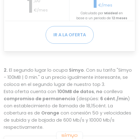
1
1
,00
€/mes
€/mes
Calculado por
Mixideal
en
base a un periodo de
12 meses
IR A LA OFERTA
2.
El segundo lugar lo ocupa
Simyo
. Con su tarifa "Simyo
- 100MB | 0 min." a un precio igualmente interesante, se
coloca en el segundo lugar de nuestro top 3.
Esta oferta cuenta con
100MB de datos
,
no
conlleva
compromiso de permanencia
(despúes:
6 cént./min
)
con establecimiento de llamada de 18,15cént. La
cobertura es de
Orange
con conexión 5G y velocidades
de subida y de bajada de 600 Mb/s y 10000 Mb/s
respectivamente.