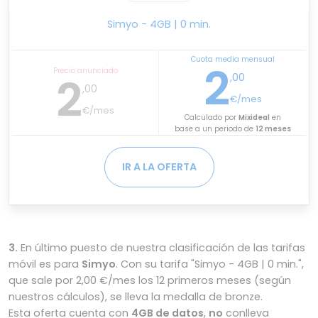
Simyo - 4GB | 0 min.
Cuota media mensual
2
Precio anunciado
2
,00
,00
€/mes
€/mes
Calculado por
Mixideal
en
base a un periodo de
12 meses
IR A LA OFERTA
3.
En último puesto de nuestra clasificación de las tarifas
móvil es para
Simyo
. Con su tarifa "Simyo - 4GB | 0 min.",
que sale por 2,00 €/mes los 12 primeros meses (según
nuestros cálculos), se lleva la medalla de bronze.
Esta oferta cuenta con
4GB de datos
,
no
conlleva