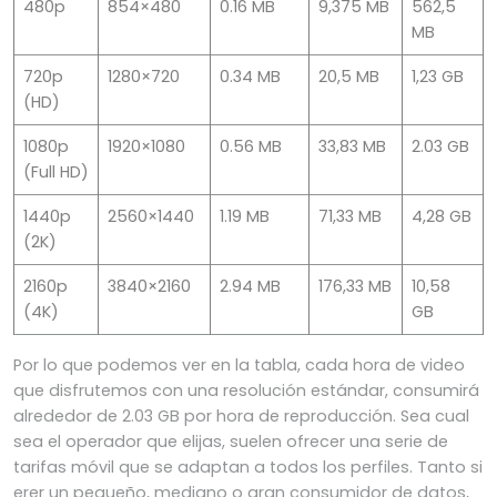
480p
854×480
0.16 MB
9,375 MB
562,5
MB
720p
1280×720
0.34 MB
20,5 MB
1,23 GB
(HD)
1080p
1920×1080
0.56 MB
33,83 MB
2.03 GB
(Full HD)
1440p
2560×1440
1.19 MB
71,33 MB
4,28 GB
(2K)
2160p
3840×2160
2.94 MB
176,33 MB
10,58
(4K)
GB
Por lo que podemos ver en la tabla, cada hora de video
que disfrutemos con una resolución estándar, consumirá
alrededor de 2.03 GB por hora de reproducción. Sea cual
sea el operador que elijas, suelen ofrecer una serie de
tarifas móvil que se adaptan a todos los perfiles. Tanto si
erer un pequeño, mediano o gran consumidor de datos,