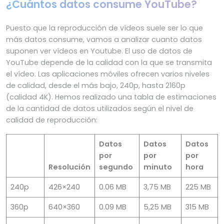
¿Cuántos datos consume YouTube?
Puesto que la reproducción de vídeos suele ser lo que
más datos consume, vamos a analizar cuanto datos
suponen ver vídeos en Youtube. El uso de datos de
YouTube depende de la calidad con la que se transmita
el vídeo. Las aplicaciones móviles ofrecen varios niveles
de calidad, desde el más bajo, 240p, hasta 2160p
(calidad 4K). Hemos realizado una tabla de estimaciones
de la cantidad de datos utilizados según el nivel de
calidad de reproducción:
Datos
Datos
Datos
por
por
por
Resolución
segundo
minuto
hora
240p
426×240
0.06 MB
3,75 MB
225 MB
360p
640×360
0.09 MB
5,25 MB
315 MB