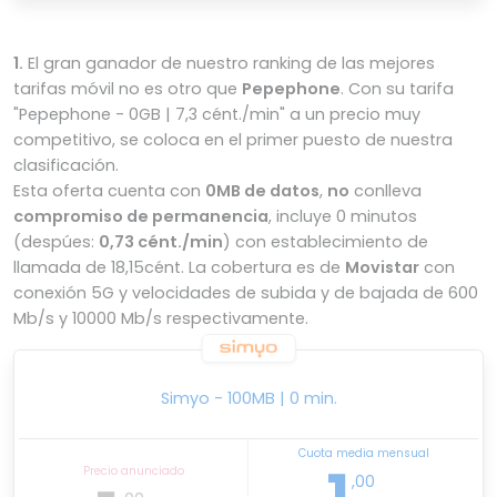
1.
El gran ganador de nuestro ranking de las mejores
tarifas móvil no es otro que
Pepephone
. Con su tarifa
"Pepephone - 0GB | 7,3 cént./min" a un precio muy
competitivo, se coloca en el primer puesto de nuestra
clasificación.
Esta oferta cuenta con
0MB de datos
,
no
conlleva
compromiso de permanencia
, incluye 0 minutos
(despúes:
0,73 cént./min
) con establecimiento de
llamada de 18,15cént. La cobertura es de
Movistar
con
conexión 5G y velocidades de subida y de bajada de 600
Mb/s y 10000 Mb/s respectivamente.
Simyo - 100MB | 0 min.
Cuota media mensual
Precio anunciado
,00