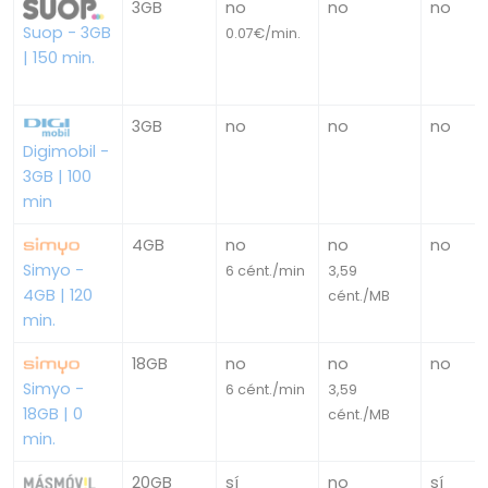
3GB
no
no
no
Suop - 3GB
0.07€/min.
| 150 min.
3GB
no
no
no
Digimobil -
3GB | 100
min
4GB
no
no
no
Simyo -
6 cént./min
3,59
4GB | 120
cént./MB
min.
18GB
no
no
no
Simyo -
6 cént./min
3,59
18GB | 0
cént./MB
min.
20GB
sí
no
sí