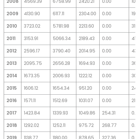
2008
4569.39
6758.99
2420.21
0.00
103
2009
4130.90
6117.11
2304.00
0.00
190
2010
3723.02
5781.98
2213.60
0.00
310
2011
3153.91
5066.34
2189.43
0.00
413
2012
2596.17
3790.40
2014.95
0.00
432
2013
2095.75
2656.28
1694.93
0.00
361
2014
1673.35
2006.93
1222.12
0.00
303
2015
1606.12
1654.34
951.20
0.00
24
2016
1571.11
1512.69
1031.07
0.00
213.
2017
1423.84
1339.93
1049.86
254.31
0.0
2018
1292.02
1252.11
975.72
268.77
0.0
2019
1138.77
1180.00
878.65
327.36
0.0