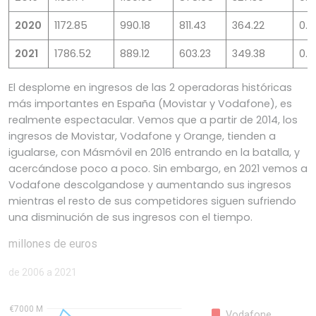
2020
1172.85
990.18
811.43
364.22
0.0
2021
1786.52
889.12
603.23
349.38
0.0
El desplome en ingresos de las 2 operadoras históricas
más importantes en España (Movistar y Vodafone), es
realmente espectacular. Vemos que a partir de 2014, los
ingresos de Movistar, Vodafone y Orange, tienden a
igualarse, con Másmóvil en 2016 entrando en la batalla, y
acercándose poco a poco. Sin embargo, en 2021 vemos a
Vodafone descolgandose y aumentando sus ingresos
mientras el resto de sus competidores siguen sufriendo
una disminución de sus ingresos con el tiempo.
Ingresos totales de telefonía móvil por operador en
millones de euros
de 2006 a 2021
€7000 M
Vodafone