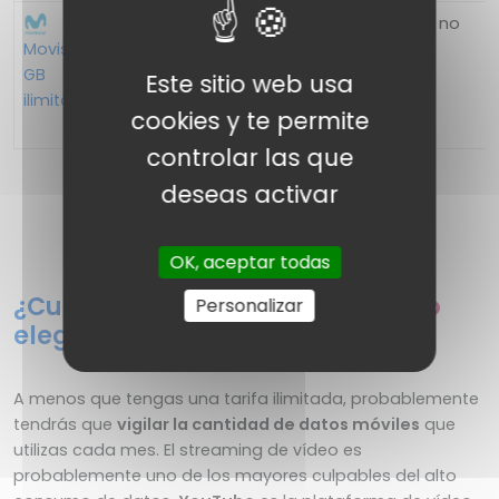
sí
sí
sí
no
Movistar -
GB
Este sitio web usa
ilimitados
cookies y te permite
controlar las que
deseas activar
COMPARADOR DE TARIFAS MÓVIL
OK, aceptar todas
¿Cuántos datos mensuales debo
Personalizar
elegir?
A menos que tengas una tarifa ilimitada, probablemente
tendrás que
vigilar la cantidad de datos móviles
que
utilizas cada mes. El streaming de vídeo es
probablemente uno de los mayores culpables del alto