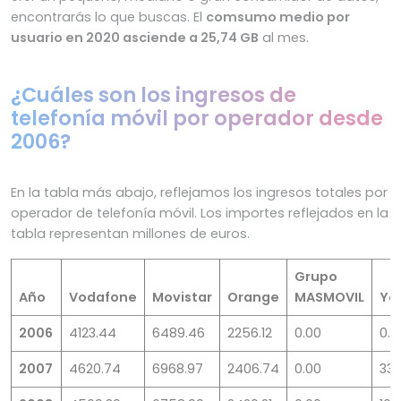
encontrarás lo que buscas. El
comsumo medio por
usuario en 2020 asciende a 25,74 GB
al mes.
¿Cuáles son los ingresos de
telefonía móvil por operador desde
2006?
En la tabla más abajo, reflejamos los ingresos totales por
operador de telefonía móvil. Los importes reflejados en la
tabla representan millones de euros.
Grupo
Año
Vodafone
Movistar
Orange
MASMOVIL
Yo
2006
4123.44
6489.46
2256.12
0.00
0.1
2007
4620.74
6968.97
2406.74
0.00
33.