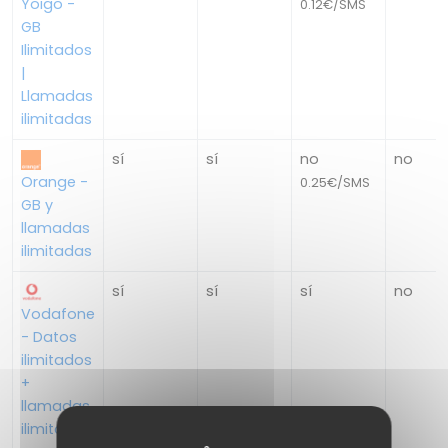
Yoigo -
0.12€/SMS
GB
Ilimitados
|
Llamadas
ilimitadas
sí
sí
no
no
Orange -
0.25€/SMS
GB y
llamadas
ilimitadas
sí
sí
sí
no
Vodafone
- Datos
ilimitados
+
llamadas
ilimitadas