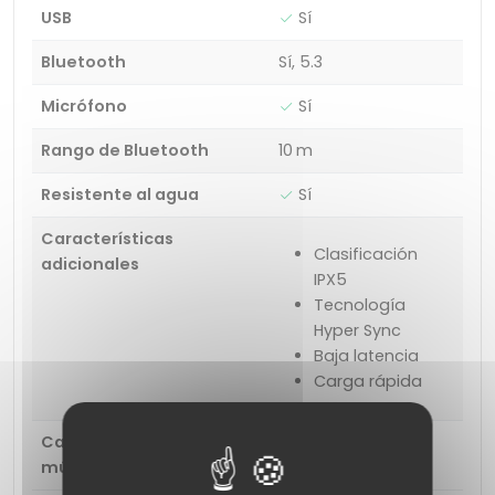
USB
Sí
Bluetooth
Sí, 5.3
Micrófono
Sí
Rango de Bluetooth
10 m
Resistente al agua
Sí
Características
Clasificación
adicionales
IPX5
Tecnología
Hyper Sync
Baja latencia
Carga rápida
Cambio entre llamada y
Sí
música