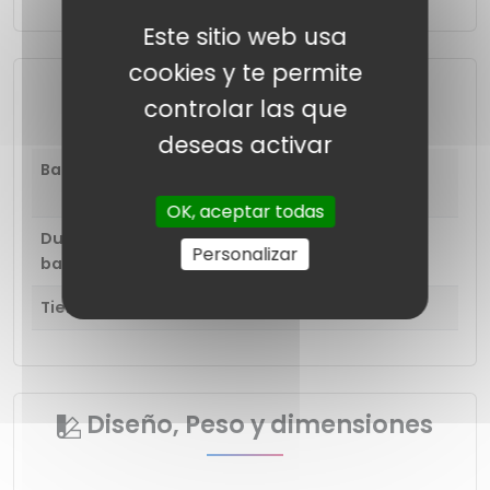
Este sitio web usa
cookies y te permite
Energía y carga
controlar las que
deseas activar
Batería
30 horas con estuche de
carga
OK, aceptar todas
Duración de la
10 horas
Personalizar
batería
Tiempo de carga
1.5 horas
Diseño, Peso y dimensiones