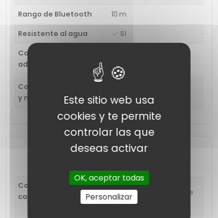
Rango de Bluetooth
10 m
Resistente al agua
Sí
Características
Clasificación IPX5
adicionales
Cambio entre llamada
Sí
Este sitio web usa
y música
cookies y te permite
controlar las que
deseas activar
Extras
OK, aceptar todas
Contenido de la
2 auriculares con estuche
Personalizar
caja
de carga
3 olivas (S/M/L)